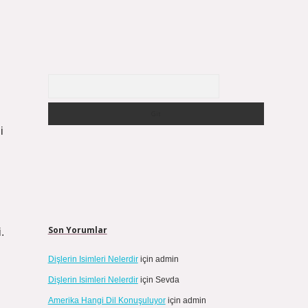
Arama
i
Son Yorumlar
.
Dişlerin Isimleri Nelerdir
için
admin
Dişlerin Isimleri Nelerdir
için
Sevda
Amerika Hangi Dil Konuşuluyor
için
admin