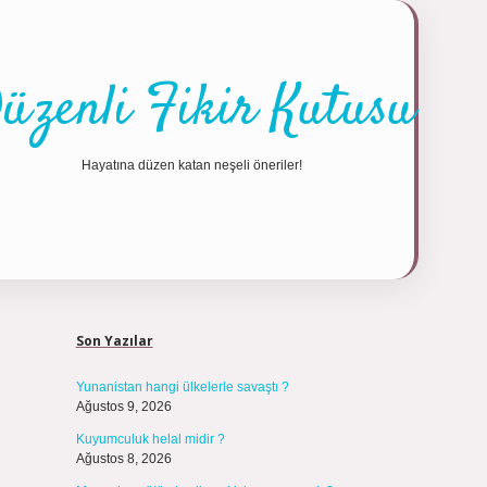
üzenli Fikir Kutusu
Hayatına düzen katan neşeli öneriler!
Sidebar
https://tulip
Son Yazılar
Yunanistan hangi ülkelerle savaştı ?
Ağustos 9, 2026
Kuyumculuk helal midir ?
Ağustos 8, 2026