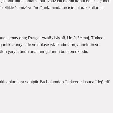
ıklanır. İkinci anlamı, pürüzsüz cilt olarak kabul edilir. Üçüncü
zellikle “temiz” ve “net” anlamında bir isim olarak kullanılır.
anlık tanrıçasıdır ve dolayısıyla kadınların, annelerin ve
örülen yeryüzünün ana tanrıçalarına benzemektedir.
farklı anlamlara sahiptir. Bu bakımdan Türkçede kısaca “değerli”