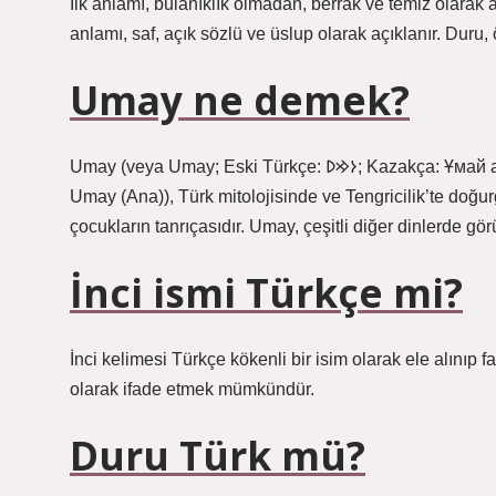
İlk anlamı, bulanıklık olmadan, berrak ve temiz olarak aç
anlamı, saf, açık sözlü ve üslup olarak açıklanır. Duru, ö
Umay ne demek?
Umay (veya Umay; Eski Türkçe: 𐰆𐰢𐰖; Kazakça: Ұмай aна, Umay ana; Rusça: Ума́й / Ымай, Umáj / Ymaj, Türkçe:
Umay (Ana)), Türk mitolojisinde ve Tengricilik’te doğurg
çocukların tanrıçasıdır. Umay, çeşitli diğer dinlerde g
İnci ismi Türkçe mi?
İnci kelimesi Türkçe kökenli bir isim olarak ele alınıp 
olarak ifade etmek mümkündür.
Duru Türk mü?