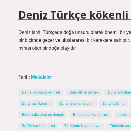
Deniz Türkçe kökenli
Deniz ismi, Türkçede doğa unsuru olarak önemli bir yer 
bir biçimde geçer ve uluslararası bir karaktere sahipti
mirası olan bir doğa olayıdır.
Tarih:
Makaleler
Deniz Türkçe kökenli mi
Duru dil ne demek
Duru ismi dine
Duru nasıl bir isim
Duru ne anlama gelir
Duru Türk mü
Edebiyatta duru ne demek
En popüler kız ismi ne
İnci ism
Su Türkçe kökenli mi
Türkiyede kaç duru var
Türklerin en 