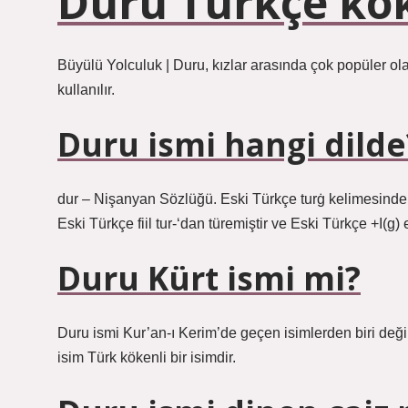
Duru Türkçe kök
Büyülü Yolculuk | Duru, kızlar arasında çok popüler ola
kullanılır.
Duru ismi hangi dilde
dur – Nişanyan Sözlüğü. Eski Türkçe turġ kelimesinden t
Eski Türkçe fiil tur-‘dan türemiştir ve Eski Türkçe +I(g) e
Duru Kürt ismi mi?
Duru ismi Kur’an-ı Kerim’de geçen isimlerden biri değil
isim Türk kökenli bir isimdir.