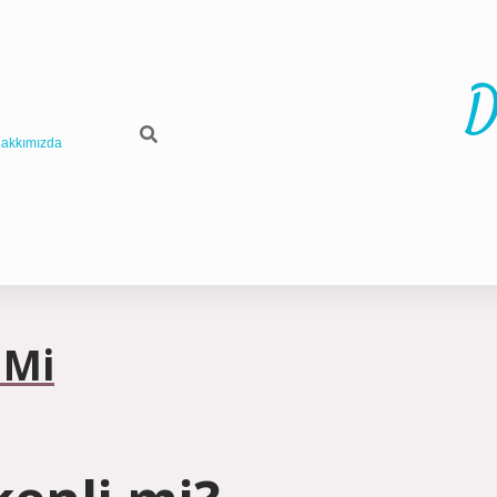
D
akkımızda
 Mi