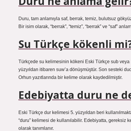
Duru ne anlama gelir
Duru, tam anlamıyla saf, berrak, temiz, bulutsuz gökyüz
Bir isim olarak, “berrak”, “temiz”, “berrak” ve “saf” anlam
Su Türkçe kökenli mi
Türkçede su kelimesinin kökeni Eski Türkçe sub veya su
yüzyıldan itibaren suw’a dönüşmüştür. Son sesteki dudak
Orhun yazıtlarında bir kelime olarak kaydedilmiştir.
Edebiyatta duru ne 
Eski Türkçe dur kelimesi 5. yüzyıldan beri kullanılmaktad
“duru” kelimesi de kullanılabilir. Edebiyatta, gereksiz 
olarak tanımlanır.