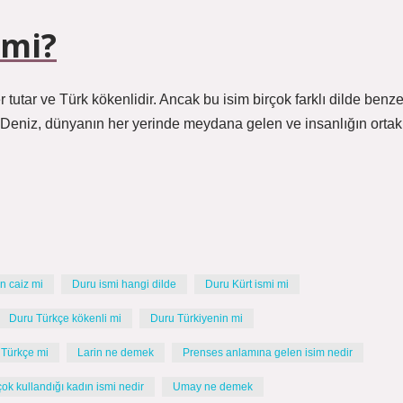
 mi?
tutar ve Türk kökenlidir. Ancak bu isim birçok farklı dilde benze
r. Deniz, dünyanın her yerinde meydana gelen ve insanlığın ortak
n caiz mi
Duru ismi hangi dilde
Duru Kürt ismi mi
Duru Türkçe kökenli mi
Duru Türkiyenin mi
i Türkçe mi
Larin ne demek
Prenses anlamına gelen isim nedir
çok kullandığı kadın ismi nedir
Umay ne demek