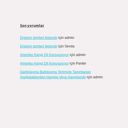
Son yorumlar
Dişlerin Isimleri Nelerdir
için
admin
Dişlerin Isimleri Nelerdir
için
Sevda
Amerika Hangi Dil Konuşuluyor
için
admin
Amerika Hangi Dil Konuşuluyor
için
Panter
Garblılaşma Batılılaşma Terimiyle Tanımlanan
Aşağıdakilerden Hangisi Veya Hangileridir
için
admin