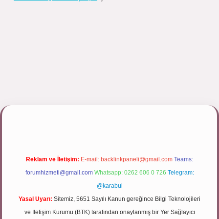
pbett.net/
Reklam ve İletişim:
E-mail:
backlinkpaneli@gmail.com
Teams:
forumhizmeti@gmail.com
Whatsapp: 0262 606 0 726
Telegram:
@karabul
Yasal Uyarı:
Sitemiz, 5651 Sayılı Kanun gereğince Bilgi Teknolojileri
ve İletişim Kurumu (BTK) tarafından onaylanmış bir Yer Sağlayıcı