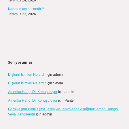
Temmuz 24, 2026
Kademe açılımı nedir ?
Temmuz 23, 2026
Son yorumlar
Dişlerin Isimleri Nelerdir
için
admin
Dişlerin Isimleri Nelerdir
için
Sevda
Amerika Hangi Dil Konuşuluyor
için
admin
Amerika Hangi Dil Konuşuluyor
için
Panter
Garblılaşma Batılılaşma Terimiyle Tanımlanan Aşağıdakilerden Hangisi
Veya Hangileridir
için
admin