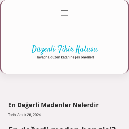
menüyü
Anasayfa
Gizlilik Politikası
Yasal Uyarı
aç
Hakkımızda
Düzenli Fikir Kutusu
Hayatına düzen katan neşeli öneriler!
En Değerli Madenler Nelerdir
Tarih: Aralık 28, 2024