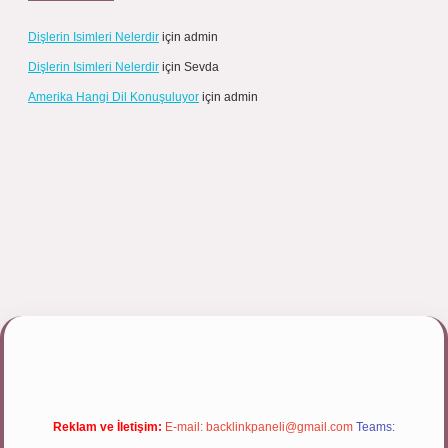
Dişlerin Isimleri Nelerdir
için
admin
Dişlerin Isimleri Nelerdir
için
Sevda
Amerika Hangi Dil Konuşuluyor
için
admin
ipbett.net/
Reklam ve İletişim:
E-mail:
backlinkpaneli@gmail.com
Teams: