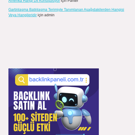
Amerika Hangi Dil Konuşuluyor
için
Panter
Garblılaşma Batılılaşma Terimiyle Tanımlanan Aşağıdakilerden Hangisi
Veya Hangileridir
için
admin