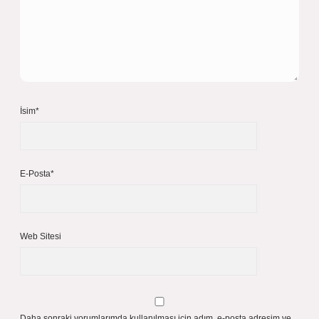
İsim*
E-Posta*
Web Sitesi
Daha sonraki yorumlarımda kullanılması için adım, e-posta adresim ve