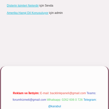
Dişlerin Isimleri Nelerdir
için
Sevda
Amerika Hangi Dil Konuşuluyor
için
admin
pbett.net/
Reklam ve İletişim:
E-mail:
backlinkpaneli@gmail.com
Teams:
forumhizmeti@gmail.com
Whatsapp: 0262 606 0 726
Telegram:
@karabul