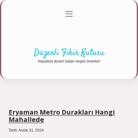
menüyü
Anasayfa
Gizlilik Politikası
Yasal Uyarı
aç
Hakkımızda
Düzenli Fikir Kutusu
Hayatına düzen katan neşeli öneriler!
Eryaman Metro Durakları Hangi
Mahallede
Tarih: Aralık 31, 2024