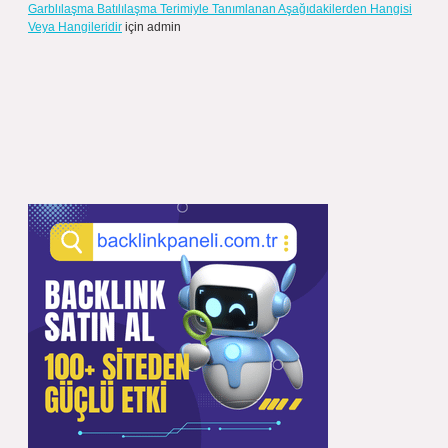
Garblılaşma Batılılaşma Terimiyle Tanımlanan Aşağıdakilerden Hangisi
Veya Hangileridir
için
admin