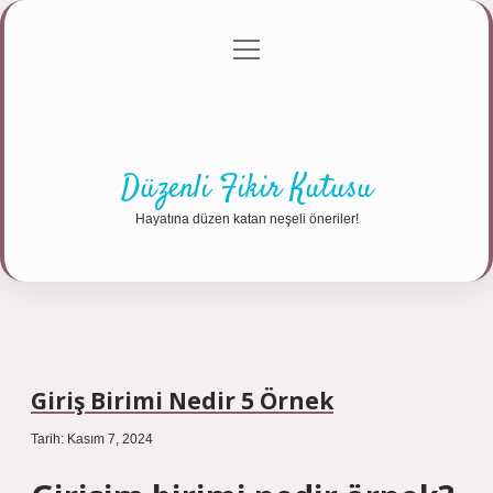
menüyü
Anasayfa
Gizlilik Politikası
Yasal Uyarı
aç
Hakkımızda
Düzenli Fikir Kutusu
Hayatına düzen katan neşeli öneriler!
Giriş Birimi Nedir 5 Örnek
Tarih: Kasım 7, 2024