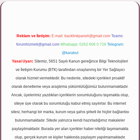
pbett.net/
Reklam ve İletişim:
E-mail:
backlinkpaneli@gmail.com
Teams:
forumhizmeti@gmail.com
Whatsapp: 0262 606 0 726
Telegram:
@karabul
Yasal Uyarı:
Sitemiz, 5651 Sayılı Kanun gereğince Bilgi Teknolojileri
ve İletişim Kurumu (BTK) tarafından onaylanmış bir Yer Sağlayıcı
olarak hizmet vermektedir. Bu nedenle, sitedeki içerikleri proaktif
olarak denetleme veya araştırma yükümlülüğümüz bulunmamaktadır.
Ancak, üyelerimiz yazdıkları içeriklerin sorumluluğunu taşımakta olup,
siteye üye olarak bu sorumluluğu kabul etmiş sayılırlar. Bu internet
sitesi, herhangi bir marka, kurum veya şahıs şirketi ile hiçbir bağlantısı
bulunmamaktadır. Sitede yalnızca kendi hazırladığımız makaleler
paylaşılmaktadır. Burada yer alan içerikler haber niteliği taşımamakta
olup, gerçek kurum ve kişiler hakkında paylaşım yapılmamaktadır.