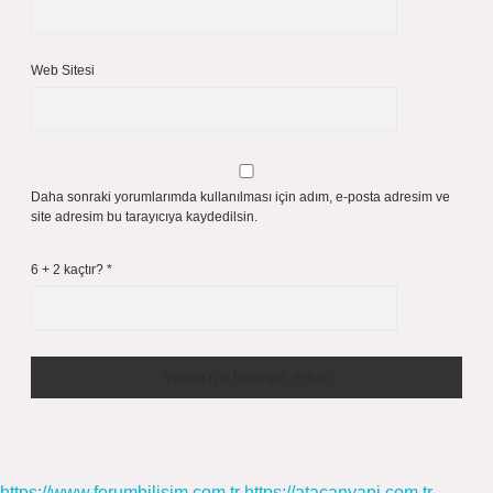
Web Sitesi
Daha sonraki yorumlarımda kullanılması için adım, e-posta adresim ve
site adresim bu tarayıcıya kaydedilsin.
6 + 2 kaçtır?
*
https://www.forumbilisim.com.tr
https://atacanyapi.com.tr