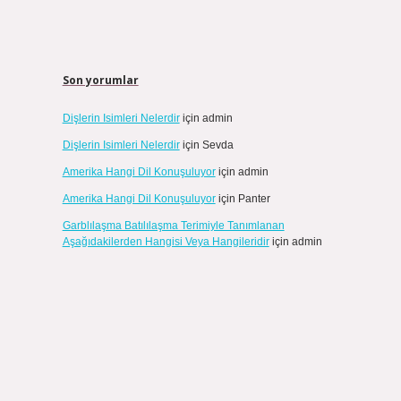
Son yorumlar
Dişlerin Isimleri Nelerdir
için
admin
Dişlerin Isimleri Nelerdir
için
Sevda
Amerika Hangi Dil Konuşuluyor
için
admin
Amerika Hangi Dil Konuşuluyor
için
Panter
Garblılaşma Batılılaşma Terimiyle Tanımlanan
Aşağıdakilerden Hangisi Veya Hangileridir
için
admin