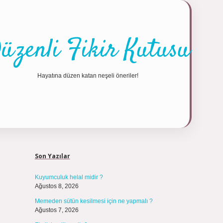
üzenli Fikir Kutusu
Hayatına düzen katan neşeli öneriler!
Sidebar
https://tulipb
Son Yazılar
Kuyumculuk helal midir ?
Ağustos 8, 2026
Memeden sütün kesilmesi için ne yapmalı ?
Ağustos 7, 2026