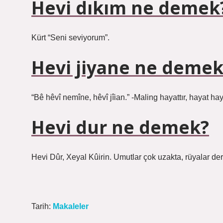
Hevi dıkım ne demek
Kürt “Seni seviyorum”.
Hevi jiyane ne demek
“Bê hêvî nemîne, hêvî jîian.” -Maling hayattır, hayat haya
Hevi dur ne demek?
Hevi Dûr, Xeyal Kûirin. Umutlar çok uzakta, rüyalar der
Tarih:
Makaleler