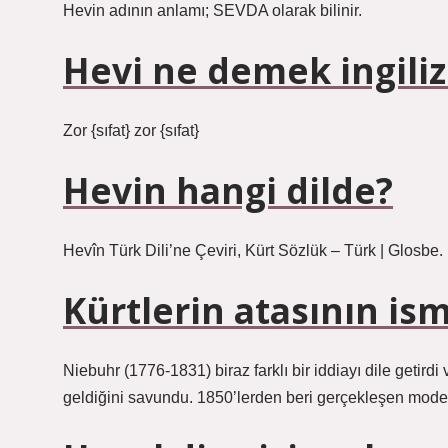
Hevin adının anlamı; SEVDA olarak bilinir.
Hevi ne demek ingili
Zor {sıfat} zor {sıfat}
Hevin hangi dilde?
Hevîn Türk Dili’ne Çeviri, Kürt Sözlük – Türk | Glosbe.
Kürtlerin atasının ism
Niebuhr (1776-1831) biraz farklı bir iddiayı dile getirdi 
geldiğini savundu. 1850’lerden beri gerçekleşen modern 