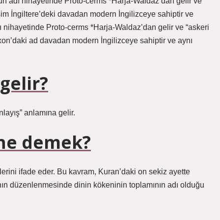
d’un adı nihayetinde Proto-cerms *Harja-Waldaz’dan gelir ve
isim İngiltere’deki davadan modern İngilizceye sahiptir ve
ı nihayetinde Proto-cerms *Harja-Waldaz’dan gelir ve “askeri
axon’daki ad davadan modern İngilizceye sahiptir ve aynı
gelir?
nlayış” anlamına gelir.
 ne demek?
rini ifade eder. Bu kavram, Kuran’daki on sekiz ayette
ının düzenlenmesinde dinin kökeninin toplamının adı olduğu