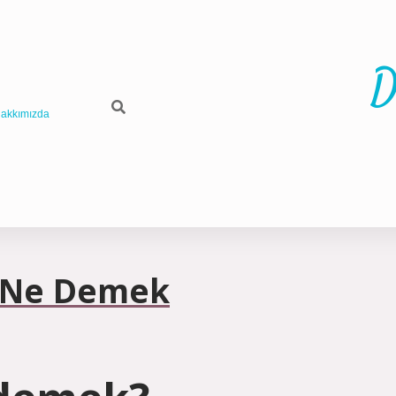
D
akkımızda
ı Ne Demek