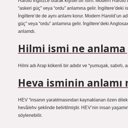
Harold İngilizce olarak kişisel bir isim. Modern Harol
“askeri güç” veya “ordu” anlamına gelir. İngiltere’deki 
İngiltere’de de aynı anlamı korur. Modern Harold’un ad
güç” veya “ordu” anlamına gelir. İngiltere’deki Anglos
anlamdı.
Hilmi ismi ne anlama 
Hilmi adı Arap kökenli bir adıdır ve “yumuşak, sabırlı, a
Heva isminin anlamı
HEV “insanın yaratılmasından kaynaklanan özen dilekle
hevâ/ehv şeklinde belirtilmiştir. HEV’nin insan yaşam
söylenebilir.