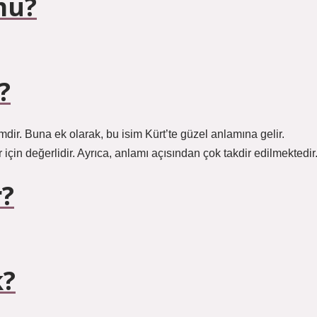
mu?
?
mdir. Buna ek olarak, bu isim Kürt’te güzel anlamına gelir.
r için değerlidir. Ayrıca, anlamı açısından çok takdir edilmektedir
r?
k?