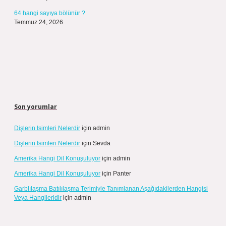
64 hangi sayıya bölünür ?
Temmuz 24, 2026
Son yorumlar
Dişlerin Isimleri Nelerdir
için
admin
Dişlerin Isimleri Nelerdir
için
Sevda
Amerika Hangi Dil Konuşuluyor
için
admin
Amerika Hangi Dil Konuşuluyor
için
Panter
Garblılaşma Batılılaşma Terimiyle Tanımlanan Aşağıdakilerden Hangisi
Veya Hangileridir
için
admin