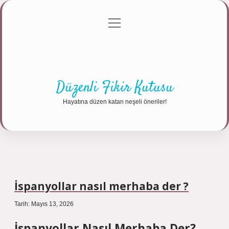
menüyü
Anasayfa
Gizlilik Politikası
Yasal Uyarı
aç
Hakkımızda
Düzenli Fikir Kutusu
Hayatına düzen katan neşeli öneriler!
İspanyollar nasıl merhaba der ?
Tarih: Mayıs 13, 2026
İspanyollar Nasıl Merhaba Der?