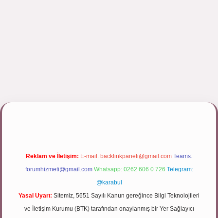
/tulipbett.net/
Reklam ve İletişim:
E-mail:
backlinkpaneli@gmail.com
Teams:
forumhizmeti@gmail.com
Whatsapp: 0262 606 0 726
Telegram:
@karabul
Yasal Uyarı:
Sitemiz, 5651 Sayılı Kanun gereğince Bilgi Teknolojileri
ve İletişim Kurumu (BTK) tarafından onaylanmış bir Yer Sağlayıcı