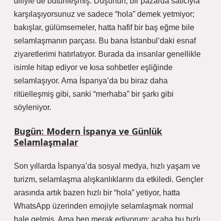
diliyle de bütünleşmiş. Düşünün, bir pazarda satıcıyla
karşılaşıyorsunuz ve sadece “hola” demek yetmiyor;
bakışlar, gülümsemeler, hatta hafif bir baş eğme bile
selamlaşmanın parçası. Bu bana İstanbul’daki esnaf
ziyaretlerimi hatırlatıyor. Burada da insanlar genellikle
isimle hitap ediyor ve kısa sohbetler eşliğinde
selamlaşıyor. Ama İspanya’da bu biraz daha
ritüelleşmiş gibi, sanki “merhaba” bir şarkı gibi
söyleniyor.
Bugün: Modern İspanya ve Günlük
Selamlaşmalar
Son yıllarda İspanya’da sosyal medya, hızlı yaşam ve
turizm, selamlaşma alışkanlıklarını da etkiledi. Gençler
arasında artık bazen hızlı bir “hola” yetiyor, hatta
WhatsApp üzerinden emojiyle selamlaşmak normal
hale gelmiş. Ama ben merak ediyorum: acaba bu hızlı