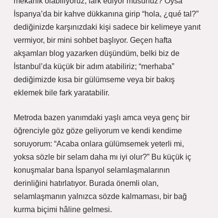
mekanik olabiliyoruz, fark ediyor musunuz? Oysa
İspanya’da bir kahve dükkanına girip “hola, ¿qué tal?”
dediğinizde karşınızdaki kişi sadece bir kelimeye yanıt
vermiyor, bir mini sohbet başlıyor. Geçen hafta
akşamları blog yazarken düşündüm, belki biz de
İstanbul’da küçük bir adım atabiliriz; “merhaba”
dediğimizde kısa bir gülümseme veya bir bakış
eklemek bile fark yaratabilir.
Metroda bazen yanımdaki yaşlı amca veya genç bir
öğrenciyle göz göze geliyorum ve kendi kendime
soruyorum: “Acaba onlara gülümsemek yeterli mi,
yoksa sözle bir selam daha mı iyi olur?” Bu küçük iç
konuşmalar bana İspanyol selamlaşmalarının
derinliğini hatırlatıyor. Burada önemli olan,
selamlaşmanın yalnızca sözde kalmaması, bir bağ
kurma biçimi hâline gelmesi.