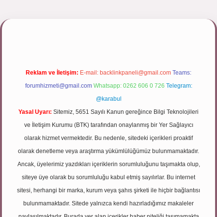
ett.net/
Reklam ve İletişim:
E-mail:
backlinkpaneli@gmail.com
Teams:
forumhizmeti@gmail.com
Whatsapp: 0262 606 0 726
Telegram:
@karabul
Yasal Uyarı:
Sitemiz, 5651 Sayılı Kanun gereğince Bilgi Teknolojileri
ve İletişim Kurumu (BTK) tarafından onaylanmış bir Yer Sağlayıcı
olarak hizmet vermektedir. Bu nedenle, sitedeki içerikleri proaktif
olarak denetleme veya araştırma yükümlülüğümüz bulunmamaktadır.
Ancak, üyelerimiz yazdıkları içeriklerin sorumluluğunu taşımakta olup,
siteye üye olarak bu sorumluluğu kabul etmiş sayılırlar. Bu internet
sitesi, herhangi bir marka, kurum veya şahıs şirketi ile hiçbir bağlantısı
bulunmamaktadır. Sitede yalnızca kendi hazırladığımız makaleler
paylaşılmaktadır. Burada yer alan içerikler haber niteliği taşımamakta