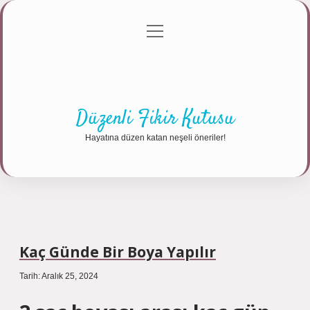
menüyü
Anasayfa
Gizlilik Politikası
Yasal Uyarı
aç
Hakkımızda
Düzenli Fikir Kutusu
Hayatına düzen katan neşeli öneriler!
Kaç Günde Bir Boya Yapılır
Tarih: Aralık 25, 2024