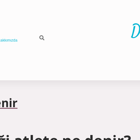
D
akkımızda
nir