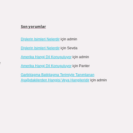
Son yorumlar
Dişlerin Isimleri Nelerdir
için
admin
Dişlerin Isimleri Nelerdir
için
Sevda
Amerika Hangi Dil Konuşuluyor
için
admin
e
Amerika Hangi Dil Konuşuluyor
için
Panter
Garblılaşma Batılılaşma Terimiyle Tanımlanan
Aşağıdakilerden Hangisi Veya Hangileridir
için
admin