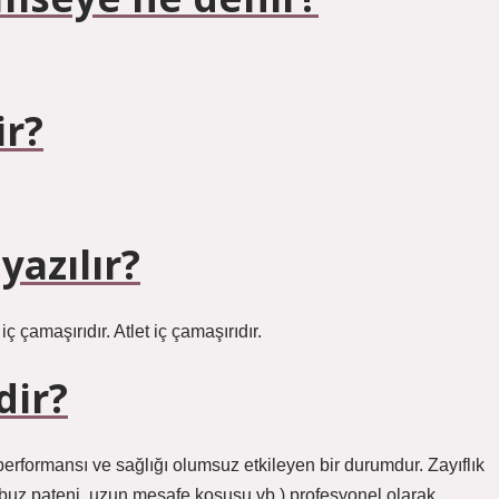
ir?
yazılır?
iç çamaşırıdır. Atlet iç çamaşırıdır.
dir?
performansı ve sağlığı olumsuz etkileyen bir durumdur. Zayıflık
ş, buz pateni, uzun mesafe koşusu vb.) profesyonel olarak