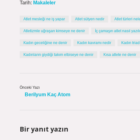
Tarih:
Makaleler
Atlet mesleği ne iş yapar
Atlet sütyen nedir
Atlet türleri nel
Atletizmle uğraşan kimseye ne denir
İç çamaşırı atlet nasıl yazılı
Kadın geceliğine ne denir
Kadın kavramı nedir
Kadın triad
Kadınların giydiği takım elbiseye ne denir
Kısa atlete ne denir
Önceki Yazı
Berilyum Kaç Atom
Bir yanıt yazın