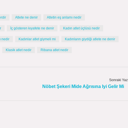
erdir
Atlete ne denir
Atletin eş anlamı nedir
r
İç gösteren kıyafete ne denir
Kadın atlet üçlüsü nedir
ı nedir
Kadınlar atlet giymeli mi
Kadınların giydiği atlete ne denir
Klasik atlet nedir
Ribana atlet nedir
Sonraki Yaz
Nöbet Şekeri Mide Ağrısına Iyi Gelir Mi