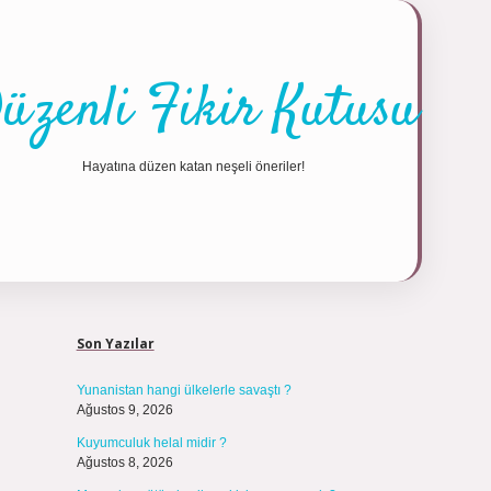
üzenli Fikir Kutusu
Hayatına düzen katan neşeli öneriler!
Sidebar
https://tulipb
Son Yazılar
Yunanistan hangi ülkelerle savaştı ?
Ağustos 9, 2026
Kuyumculuk helal midir ?
Ağustos 8, 2026