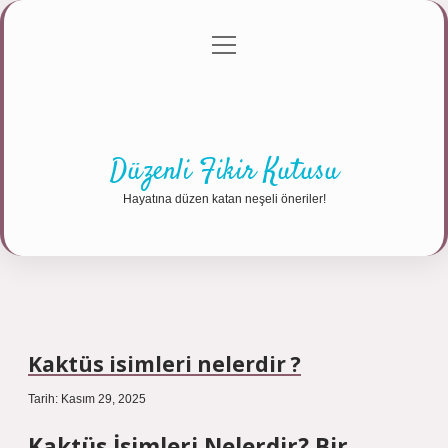
menüyü
Anasayfa
Gizlilik Politikası
Yasal Uyarı
aç
Hakkımızda
Düzenli Fikir Kutusu
Hayatına düzen katan neşeli öneriler!
Kaktüs isimleri nelerdir ?
Tarih: Kasım 29, 2025
Kaktüs İsimleri Nelerdir? Bir