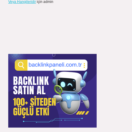
Veya Hangileridir
için
admin