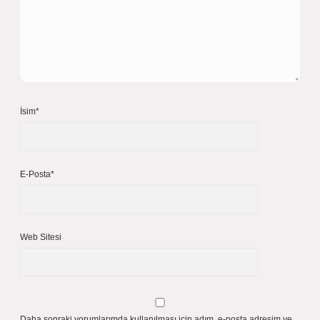
İsim*
E-Posta*
Web Sitesi
Daha sonraki yorumlarımda kullanılması için adım, e-posta adresim ve