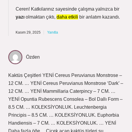
Ceren! Katkılarınız sayesinde çalışma yalnızca bir
yazı
olmaktan çıktı,
daha etkili
bir anlatım kazandı.
Kasım 29, 2025
Yanıtla
Özden
Kaktüs Çeşitleri YENİ Cereus Peruvianus Monstrose –
12 CM. … YENİ Cereus Peruvianus Monstrose ‘Dark’ –
12 CM. … YENİ Mammillaria Caterpincy – 7 CM. …
YENİ Opuntia Rubescens Consolea – Bol Dallı Form –
8.5 CM. … KOLEKSİYONLUK. Leuchtenbergia
Principis – 8.5 CM. … KOLEKSİYONLUK. Euphorbia
Handiensis – 7 CM. … KOLEKSİYONLUK. … YENİ
Daha fazla öğe… Çiçek açan kaktüs türleri şu