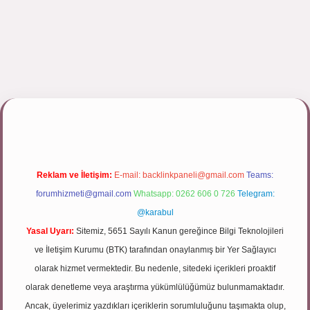
ulipbett.net/
Reklam ve İletişim:
E-mail:
backlinkpaneli@gmail.com
Teams:
forumhizmeti@gmail.com
Whatsapp: 0262 606 0 726
Telegram:
@karabul
Yasal Uyarı:
Sitemiz, 5651 Sayılı Kanun gereğince Bilgi Teknolojileri
ve İletişim Kurumu (BTK) tarafından onaylanmış bir Yer Sağlayıcı
olarak hizmet vermektedir. Bu nedenle, sitedeki içerikleri proaktif
olarak denetleme veya araştırma yükümlülüğümüz bulunmamaktadır.
Ancak, üyelerimiz yazdıkları içeriklerin sorumluluğunu taşımakta olup,