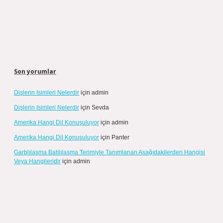
Son yorumlar
Dişlerin Isimleri Nelerdir
için
admin
Dişlerin Isimleri Nelerdir
için
Sevda
Amerika Hangi Dil Konuşuluyor
için
admin
Amerika Hangi Dil Konuşuluyor
için
Panter
Garblılaşma Batılılaşma Terimiyle Tanımlanan Aşağıdakilerden Hangisi
Veya Hangileridir
için
admin