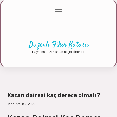
menüyü
Anasayfa
Gizlilik Politikası
Yasal Uyarı
aç
Hakkımızda
Düzenli Fikir Kutusu
Hayatına düzen katan neşeli öneriler!
Kazan dairesi kaç derece olmalı ?
Tarih: Aralık 2, 2025