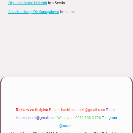
Dişlerin Isimleri Nelerdir
için
Sevda
Amerika Hangi Dil Konuşuluyor
için
admin
lipbett.net/
Reklam ve İletişim:
E-mail:
backlinkpaneli@gmail.com
Teams:
forumhizmeti@gmail.com
Whatsapp: 0262 606 0 726
Telegram:
@karabul