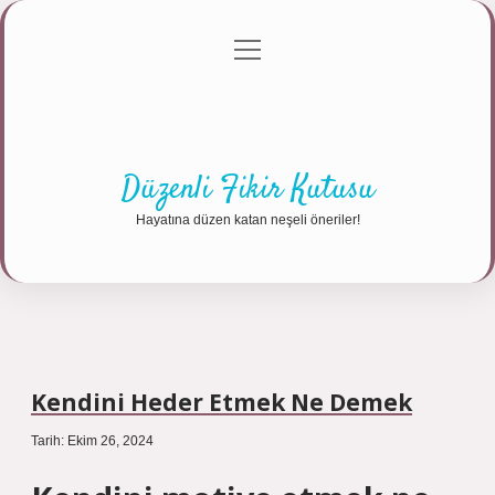
menüyü
Anasayfa
Gizlilik Politikası
Yasal Uyarı
aç
Hakkımızda
Düzenli Fikir Kutusu
Hayatına düzen katan neşeli öneriler!
Kendini Heder Etmek Ne Demek
Tarih: Ekim 26, 2024