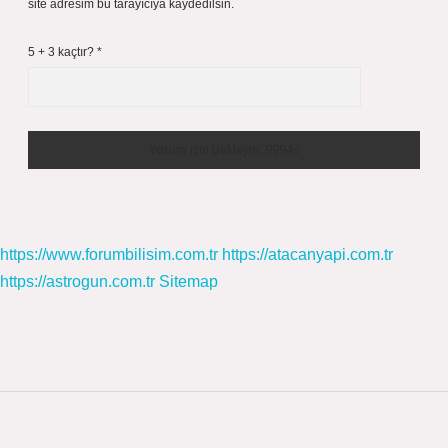
site adresim bu tarayıcıya kaydedilsin.
5 + 3 kaçtır?
*
https://www.forumbilisim.com.tr
https://atacanyapi.com.tr
https://astrogun.com.tr
Sitemap