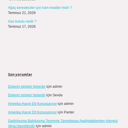
Ağaç keresteciler için ham madde midir ?
Temmuz 21, 2026
Gaz bulutu nedir ?
Temmuz 17, 2026
Son yorumlar
Dişlerin Isimleri Nelerdir
için
admin
Dişlerin Isimleri Nelerdir
için
Sevda
Amerika Hangi Dil Konuşuluyor
için
admin
Amerika Hangi Dil Konuşuluyor
için
Panter
Garblılaşma Batılılaşma Terimiyle Tanımlanan Aşağıdakilerden Hangisi
Veya Hangileridir
için
admin