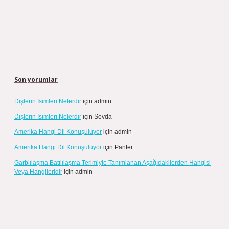
Son yorumlar
Dişlerin Isimleri Nelerdir
için
admin
Dişlerin Isimleri Nelerdir
için
Sevda
Amerika Hangi Dil Konuşuluyor
için
admin
Amerika Hangi Dil Konuşuluyor
için
Panter
Garblılaşma Batılılaşma Terimiyle Tanımlanan Aşağıdakilerden Hangisi
Veya Hangileridir
için
admin