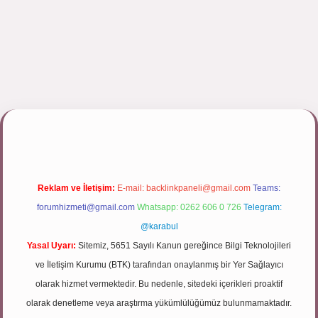
pbett.net/
Reklam ve İletişim:
E-mail:
backlinkpaneli@gmail.com
Teams:
forumhizmeti@gmail.com
Whatsapp: 0262 606 0 726
Telegram:
@karabul
Yasal Uyarı:
Sitemiz, 5651 Sayılı Kanun gereğince Bilgi Teknolojileri
ve İletişim Kurumu (BTK) tarafından onaylanmış bir Yer Sağlayıcı
olarak hizmet vermektedir. Bu nedenle, sitedeki içerikleri proaktif
olarak denetleme veya araştırma yükümlülüğümüz bulunmamaktadır.