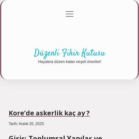
menüyü
Anasayfa
Gizlilik Politikası
Yasal Uyarı
aç
Hakkımızda
Düzenli Fikir Kutusu
Hayatına düzen katan neşeli öneriler!
Kore’de askerlik kaç ay ?
Tarih: Aralık 20, 2025
Giriş: Toplumsal Yapılar ve