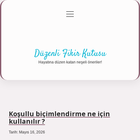
menüyü
Anasayfa
Gizlilik Politikası
Yasal Uyarı
aç
Hakkımızda
Düzenli Fikir Kutusu
Hayatına düzen katan neşeli öneriler!
Koşullu biçimlendirme ne için
kullanılır ?
Tarih: Mayıs 16, 2026