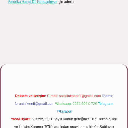
Amerika Hangi Dil Konuşuluyor
için
admin
ulipbett.net/
Reklam ve İletişim:
E-mail:
backlinkpaneli@gmail.com
Teams:
forumhizmeti@gmail.com
Whatsapp: 0262 606 0 726
Telegram:
@karabul
Yasal Uyarı:
Sitemiz, 5651 Sayılı Kanun gereğince Bilgi Teknolojileri
ve İletişim Kurumu (BTK) tarafından onaylanmış bir Yer Sağlayıcı