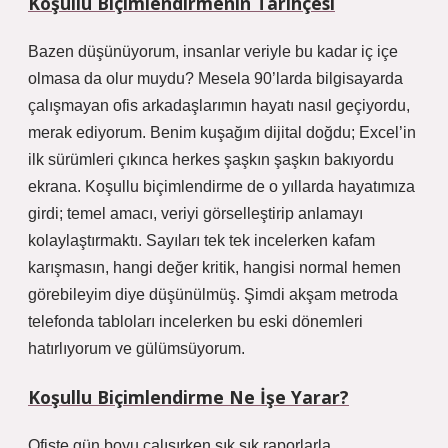
Koşullu Biçimlendirmenin Tarihçesi
Bazen düşünüyorum, insanlar veriyle bu kadar iç içe
olmasa da olur muydu? Mesela 90’larda bilgisayarda
çalışmayan ofis arkadaşlarımın hayatı nasıl geçiyordu,
merak ediyorum. Benim kuşağım dijital doğdu; Excel’in
ilk sürümleri çıkınca herkes şaşkın şaşkın bakıyordu
ekrana. Koşullu biçimlendirme de o yıllarda hayatımıza
girdi; temel amacı, veriyi görselleştirip anlamayı
kolaylaştırmaktı. Sayıları tek tek incelerken kafam
karışmasın, hangi değer kritik, hangisi normal hemen
görebileyim diye düşünülmüş. Şimdi akşam metroda
telefonda tabloları incelerken bu eski dönemleri
hatırlıyorum ve gülümsüyorum.
Koşullu Biçimlendirme Ne İşe Yarar?
Ofiste gün boyu çalışırken sık sık raporlarla