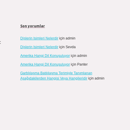
Son yorumlar
Dişlerin Isimleri Nelerdir
için
admin
c
Dişlerin Isimleri Nelerdir
için
Sevda
Amerika Hangi Dil Konuşuluyor
için
admin
Amerika Hangi Dil Konuşuluyor
için
Panter
Garblılaşma Batılılaşma Terimiyle Tanımlanan
Aşağıdakilerden Hangisi Veya Hangileridir
için
admin