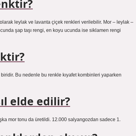
enktir?
arak leylak ve lavanta çiçek renkleri verilebilir. Mor – leylak –
ucunda şap taşı rengi, en koyu ucunda ise siklamen rengi
ktir?
biridir. Bu nedenle bu renkle kıyafet kombinleri yaparken
l elde edilir?
aşka mor tonu da üretildi. 12.000 salyangozdan sadece 1.