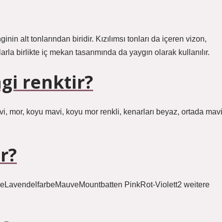
nin alt tonlarından biridir. Kızılımsı tonları da içeren vizon,
larla birlikte iç mekan tasarımında da yaygın olarak kullanılır.
gi renktir?
avi, mor, koyu mavi, koyu mor renkli, kenarları beyaz, ortada mav
r?
rbeLavendelfarbeMauveMountbatten PinkRot-Violett2 weitere