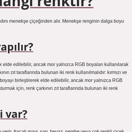
angi renktir?
dını menekşe çiçeğinden alır. Menekşe renginin dalga boyu
apılır?
ek elde edilebilir, ancak mor yalnızca RGB boyaları kullanılarak
ın zıt taraflarında bulunan iki renk kullanılmalıdır: kırmızı ve
oyayı birleştirerek elde edilebilir, ancak mor yalnızca RGB
urmak için, renk çarkının zıt taraflarında bulunan iki renk
 var?
ı verir. Ancak mavi, sarı, beyaz, pembe veya çok renkli çiçek