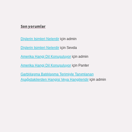
Son yorumlar
Dişlerin Isimleri Nelerdir
için
admin
Dişlerin Isimleri Nelerdir
için
Sevda
Amerika Hangi Dil Konuşuluyor
için
admin
Amerika Hangi Dil Konuşuluyor
için
Panter
Garblılaşma Batılılaşma Terimiyle Tanımlanan
Aşağıdakilerden Hangisi Veya Hangileridir
için
admin