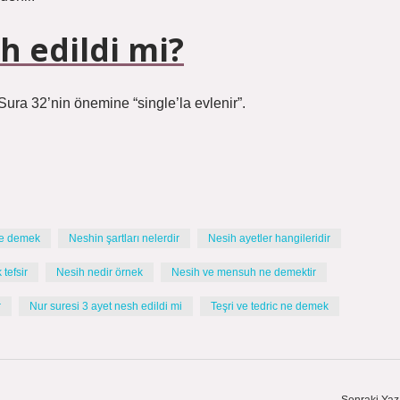
h edildi mi?
Sura 32’nin önemine “single’la evlenir”.
ne demek
Neshin şartları nelerdir
Nesih ayetler hangileridir
tefsir
Nesih nedir örnek
Nesih ve mensuh ne demektir
r
Nur suresi 3 ayet nesh edildi mi
Teşri ve tedric ne demek