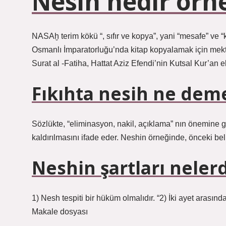
Nesih nedir örn
NASAḫ terim kökü “, sıfır ve kopya”, yani “mesafe” ve 
Osmanlı İmparatorluğu’nda kitap kopyalamak için mektu
Surat al -Fatiha, Hattat Aziz Efendi’nin Kutsal Kur’an el
Fıkıhta nesih ne dem
Sözlükte, “eliminasyon, nakil, açıklama” nın önemine g
kaldırılmasını ifade eder. Neshin örneğinde, önceki beli
Neshin şartları nelerd
1) Nesh tespiti bir hüküm olmalıdır. “2) İki ayet arasınd
Makale dosyası