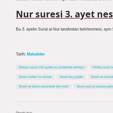
Nur suresi 3. ayet nes
Bu 3. ayetin Surat al-Nur tarafından belirlenmesi, aynı 
Tarih:
Makaleler
Bakara suresi 106 ayette ne anlatılmak isteniyor
Fıkıhta nesih 
Nesih harfleri ne demek
Nesih kaç çeşittir
Nesih ne demek 
Nesih ve tahsis arasındaki fark nedir
Nesih yazı ne anlama geli