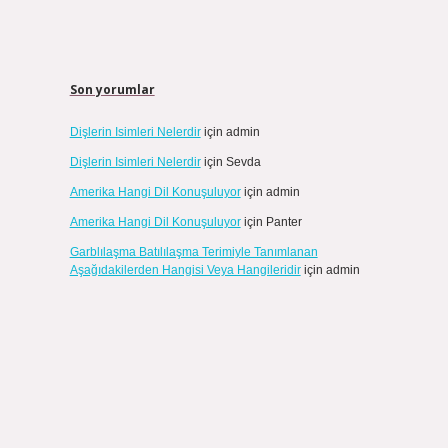
Son yorumlar
Dişlerin Isimleri Nelerdir
için
admin
Dişlerin Isimleri Nelerdir
için
Sevda
Amerika Hangi Dil Konuşuluyor
için
admin
Amerika Hangi Dil Konuşuluyor
için
Panter
Garblılaşma Batılılaşma Terimiyle Tanımlanan
Aşağıdakilerden Hangisi Veya Hangileridir
için
admin