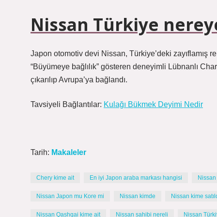
Nissan Türkiye nereye
Japon otomotiv devi Nissan, Türkiye’deki zayıflamış re
“Büyümeye bağlılık” gösteren deneyimli Lübnanlı Ch
çıkarılıp Avrupa’ya bağlandı.
Tavsiyeli Bağlantılar:
Kulağı Bükmek Deyimi Nedir
Tarih:
Makaleler
Chery kime ait
En iyi Japon araba markası hangisi
Nissan
Nissan Japon mu Kore mi
Nissan kimde
Nissan kime satıl
Nissan Qashqai kime ait
Nissan sahibi nereli
Nissan Türki