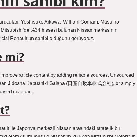
ın sahibi kim?
urucuları; Yoshisuke Aikawa, William Gorham, Masujiro
 Mitsubishi’de %34 hissesi bulunan Nissan markasının
ticisi Renault’un sahibi olduğunu görüyoruz.
e mi?
 improve article content by adding reliable sources. Unsourced
. Nissan Jidōsha Kabushiki Gaisha (日産自動車株式会社), or simply
based in Japan.
t?
ault ile Japonya merkezli Nissan arasındaki stratejik bir
ttifakı olarak kurulmuş ve Nissan’ın 2016’da Mitsubishi Motors’un