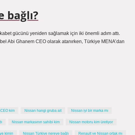
 bağlı?
kabet gücünü yeniden sağlamak için iki önemli adım attı.
arbel Abi Ghanem CEO olarak atanırken, Türkiye MENA’dan
 CEO kim
Nissan hangi gruba ait
Nissan iyi bir marka mı
dı
Nissan markasının sahibi kim
Nissan motoru kim üretiyor
ye kimin
Nissan Türkiye nereye bağlı
Renault ve Nissan ortak mı