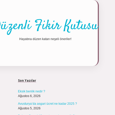
üzenli Fikir Kutusu
Hayatına düzen katan neşeli öneriler!
Sidebar
https://tulip
Son Yazılar
Eksik benlik nedir ?
Ağustos 6, 2026
Avusturya’da asgari ücret ne kadar 2025 ?
Ağustos 5, 2026