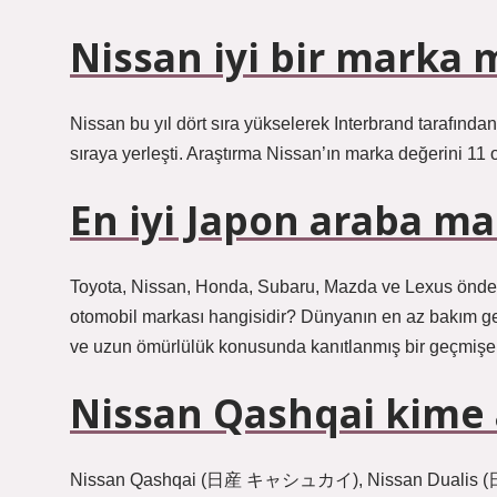
Nissan iyi bir marka 
Nissan bu yıl dört sıra yükselerek Interbrand tarafında
sıraya yerleşti. Araştırma Nissan’ın marka değerini 11 o
En iyi Japon araba ma
Toyota, Nissan, Honda, Subaru, Mazda ve Lexus önde 
otomobil markası hangisidir? Dünyanın en az bakım gere
ve uzun ömürlülük konusunda kanıtlanmış bir geçmişe 
Nissan Qashqai kime 
Nissan Qashqai (日産 キャシュカイ), Nissan Dualis (