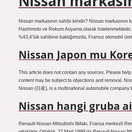
Nissan markasın
Nissan markasının sahibi kimdir? Nissan markasının k
Hashimoto ve Rokuro Aoyama olarak listelenmektedir.
%43,4’lük sahibine baktığımızda, Fransız otomobil üre
Nissan Japon mu Kor
This article does not contain any sources. Please help
content may be subject to objections and removal
Nissan (日産), is a multinational automobile company 
Nissan hangi gruba ai
Renault-Nissan-Mitsubishi İttifakı, Fransa merkezli Ren
ortaklıktır. Ortaklık, 27 Mart 1999’da Renault-Nissan İ