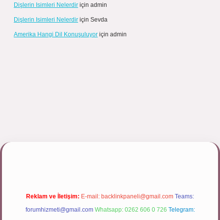
Dişlerin Isimleri Nelerdir
için
admin
Dişlerin Isimleri Nelerdir
için
Sevda
Amerika Hangi Dil Konuşuluyor
için
admin
ipbett.net/
Reklam ve İletişim:
E-mail:
backlinkpaneli@gmail.com
Teams:
forumhizmeti@gmail.com
Whatsapp: 0262 606 0 726
Telegram: