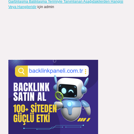
Garblılaşma Batılılaşma Terimiyle Tanımlanan Aşağıdakilerden Hangisi
Veya Hangileridir
için
admin