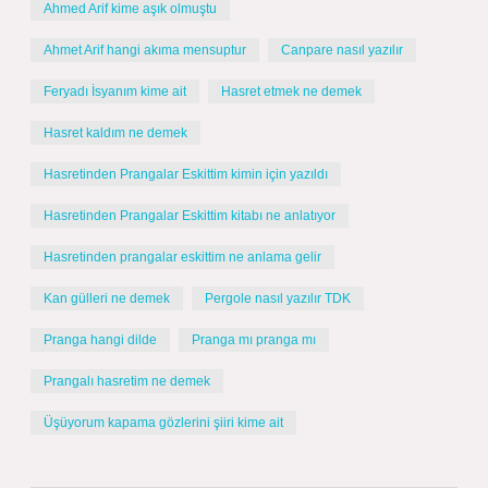
Ahmed Arif kime aşık olmuştu
Ahmet Arif hangi akıma mensuptur
Canpare nasıl yazılır
Feryadı İsyanım kime ait
Hasret etmek ne demek
Hasret kaldım ne demek
Hasretinden Prangalar Eskittim kimin için yazıldı
Hasretinden Prangalar Eskittim kitabı ne anlatıyor
Hasretinden prangalar eskittim ne anlama gelir
Kan gülleri ne demek
Pergole nasıl yazılır TDK
Pranga hangi dilde
Pranga mı pranga mı
Prangalı hasretim ne demek
Üşüyorum kapama gözlerini şiiri kime ait