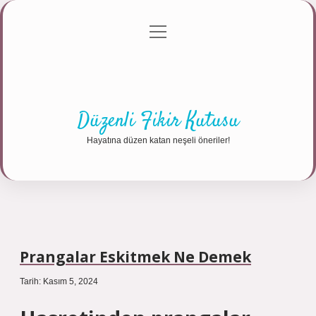
menüyü
Anasayfa
Gizlilik Politikası
Yasal Uyarı
aç
Hakkımızda
Düzenli Fikir Kutusu
Hayatına düzen katan neşeli öneriler!
Prangalar Eskitmek Ne Demek
Tarih: Kasım 5, 2024