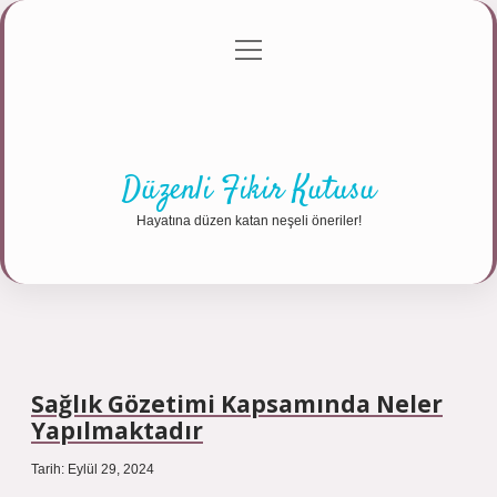
menüyü
Anasayfa
Gizlilik Politikası
Yasal Uyarı
aç
Hakkımızda
Düzenli Fikir Kutusu
Hayatına düzen katan neşeli öneriler!
Sağlık Gözetimi Kapsamında Neler
Yapılmaktadır
Tarih: Eylül 29, 2024