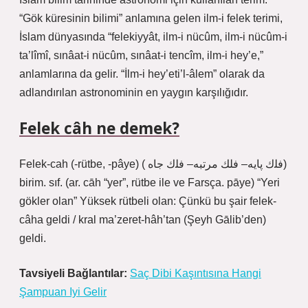
“Gök küresinin bilimi” anlamına gelen ilm-i felek terimi,
İslam dünyasında “felekiyyât, ilm-i nücûm, ilm-i nücûm-i
ta’lîmî, sınâat-i nücûm, sınâat-i tencîm, ilm-i hey’e,”
anlamlarına da gelir. “İlm-i hey’eti’l-âlem” olarak da
adlandırılan astronominin en yaygın karşılığıdır.
Felek câh ne demek?
Felek-cah (-rütbe, -pâye) ( ﻓﻠﻙ ﭘﺎﻳﻪ– ﻓﻠﻚ ﻣﺮﺗﺒﻪ– ﻓﻠﻙ ﺟﺎﻩ)
birim. sıf. (ar. cāh “yer”, rütbe ile ve Farsça. pāye) “Yeri
gökler olan” Yüksek rütbeli olan: Çünkü bu şair felek-
câha geldi / kral ma’zeret-hâh’tan (Şeyh Gālib’den)
geldi.
Tavsiyeli Bağlantılar:
Saç Dibi Kaşıntısına Hangi
Şampuan Iyi Gelir