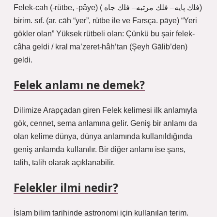
Felek-cah (-rütbe, -pâye) ( ﻓﻠﻙ ﭘﺎﻳﻪ– ﻓﻠﻚ ﻣﺮﺗﺒﻪ– ﻓﻠﻙ ﺟﺎﻩ)
birim. sıf. (ar. cāh “yer”, rütbe ile ve Farsça. pāye) “Yeri
gökler olan” Yüksek rütbeli olan: Çünkü bu şair felek-
câha geldi / kral ma’zeret-hâh’tan (Şeyh Gālib’den)
geldi.
Felek anlamı ne demek?
Dilimize Arapçadan giren Felek kelimesi ilk anlamıyla
gök, cennet, sema anlamına gelir. Geniş bir anlamı da
olan kelime dünya, dünya anlamında kullanıldığında
geniş anlamda kullanılır. Bir diğer anlamı ise şans,
talih, talih olarak açıklanabilir.
Felekler ilmi nedir?
İslam bilim tarihinde astronomi için kullanılan terim.