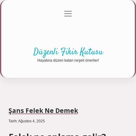
menüyü
Anasayfa
Gizlilik Politikası
Yasal Uyarı
aç
Hakkımızda
Düzenli Fikir Kutusu
Hayatına düzen katan neşeli öneriler!
Şans Felek Ne Demek
Tarih: Ağustos 4, 2025