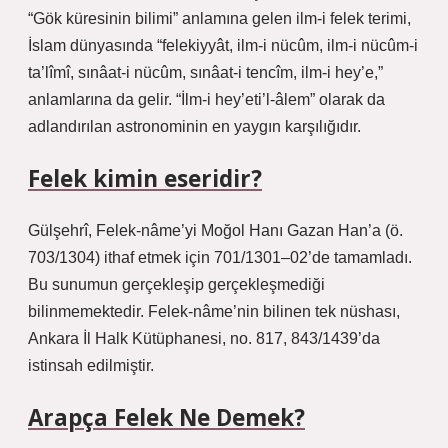
“Gök küresinin bilimi” anlamına gelen ilm-i felek terimi,
İslam dünyasında “felekiyyât, ilm-i nücûm, ilm-i nücûm-i
ta’lîmî, sınâat-i nücûm, sınâat-i tencîm, ilm-i hey’e,”
anlamlarına da gelir. “İlm-i hey’eti’l-âlem” olarak da
adlandırılan astronominin en yaygın karşılığıdır.
Felek kimin eseridir?
Gülşehrî, Felek-nâme’yi Moğol Hanı Gazan Han’a (ö.
703/1304) ithaf etmek için 701/1301–02’de tamamladı.
Bu sunumun gerçekleşip gerçekleşmediği
bilinmemektedir. Felek-nâme’nin bilinen tek nüshası,
Ankara İl Halk Kütüphanesi, no. 817, 843/1439’da
istinsah edilmiştir.
Arapça Felek Ne Demek?