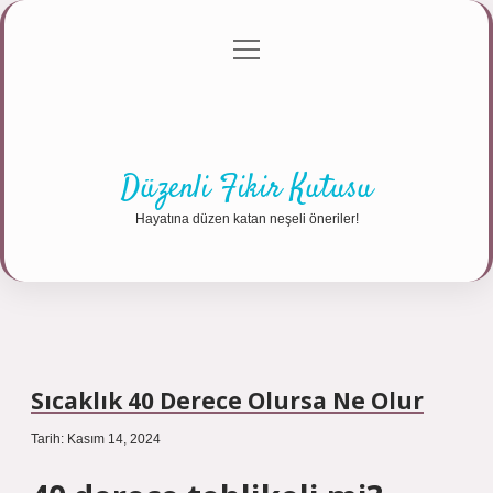
menüyü
Anasayfa
Gizlilik Politikası
Yasal Uyarı
aç
Hakkımızda
Düzenli Fikir Kutusu
Hayatına düzen katan neşeli öneriler!
Sıcaklık 40 Derece Olursa Ne Olur
Tarih: Kasım 14, 2024