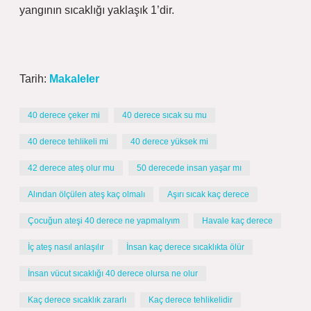
yangının sıcaklığı yaklaşık 1’dir.
Tarih:
Makaleler
40 derece çeker mi
40 derece sıcak su mu
40 derece tehlikeli mi
40 derece yüksek mi
42 derece ateş olur mu
50 derecede insan yaşar mı
Alından ölçülen ateş kaç olmalı
Aşırı sıcak kaç derece
Çocuğun ateşi 40 derece ne yapmalıyım
Havale kaç derece
İç ateş nasıl anlaşılır
İnsan kaç derece sıcaklıkta ölür
İnsan vücut sıcaklığı 40 derece olursa ne olur
Kaç derece sıcaklık zararlı
Kaç derece tehlikelidir