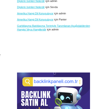
Dişlerin Isimleri Nelerdir
için
admin
Dişlerin Isimleri Nelerdir
için
Sevda
Amerika Hangi Dil Konuşuluyor
için
admin
Amerika Hangi Dil Konuşuluyor
için
Panter
Garblılaşma Batılılaşma Terimiyle Tanımlanan Aşağıdakilerden
Hangisi Veya Hangileridir
için
admin
r