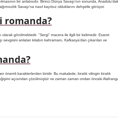
masının bir anlatısıdır. Birinci Dünya Savaşı’nın sonunda, Anadolu’dak
ağımsızlık Savaşı’na nasıl kayıtsız olduklarını dehşetle görüyor.
gi romanda?
arak görülmektedir. “Sergi” macera ile ilgili bir kelimedir. Esaret
ışı sevgisini anlatan kitabın kahramanı, Kafkasya’dan çıkarılan ve
omanda?
 önemli karakterlerden biridir. Bu makalede, kiralık vilingin kiralık
yet değişimi açısından çözülmüştür ve zaman zaman ondan önceki Alafrang