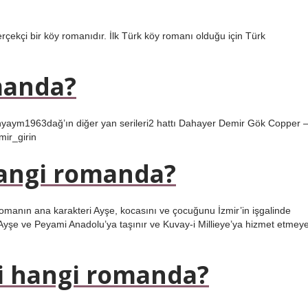
çekçi bir köy romanıdır. İlk Türk köy romanı olduğu için Türk
manda?
aym1963dağ’ın diğer yan serileri2 hattı Dahayer Demir Gök Copper 
ir_girin
angi romanda?
Romanın ana karakteri Ayşe, kocasını ve çocuğunu İzmir’in işgalinde
. Ayşe ve Peyami Anadolu’ya taşınır ve Kuvay-i Millieye’ya hizmet etmey
i hangi romanda?