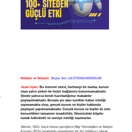
–
Reklam ve İletişim:
Skype: live:.cid.575569c608265c69
Yasal Uyarı:
Bu internet sitesi, herhangi bir marka, kurum
veya şahıs şirketi ile hiçbir bağlantısı bulunmamaktadır.
e
Sitede yalnızca kendi hazırladığımız makaleler
paylaşılmaktadır. Burada yer alan içerikler haber niteliği
taşımamakta olup, gerçek kurum ve kişiler hakkında
paylaşım yapılmamaktadır. Gerçek kurum ve kişiler ile isim
benzerlikleri tamamen tesadüfidir. Sitemizdeki bilgiler
taslak halindedir ve tavsiye niteliği taşımazlar.
Sitemiz, 5651 Sayılı Kanun gereğince Bilgi Teknolojileri ve İletişim
Kurumu (BTK) tarafından onaylanmış bir Yer Sağlayıcı olarak