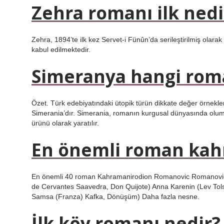
Zehra romanı ilk nedi
Zehra, 1894’te ilk kez Servet-i Fünûn’da serileştirilmiş olara
kabul edilmektedir.
Simeranya hangi ro
Özet. Türk edebiyatındaki ütopik türün dikkate değer örnekl
Simerania’dır. Simerania, romanın kurgusal dünyasında olums
ürünü olarak yaratılır.
En önemli roman kahr
En önemli 40 roman Kahramanirodion Romanovic Romanovic 
de Cervantes Saavedra, Don Quijote) Anna Karenin (Lev To
Samsa (Franza) Kafka, Dönüşüm) Daha fazla nesne.
İlk köy romanı nedir?