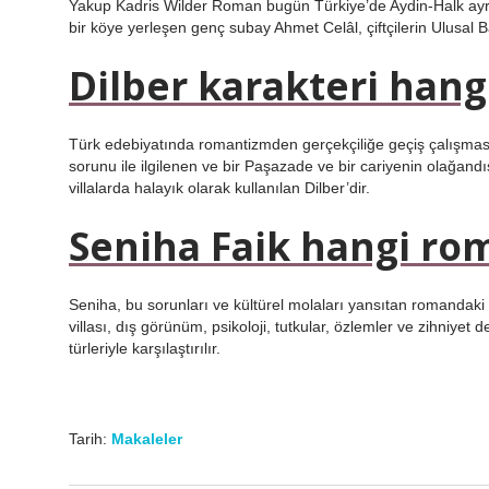
Yakup Kadris Wilder Roman bugün Türkiye’de Aydin-Halk ayrıl
bir köye yerleşen genç subay Ahmet Celâl, çiftçilerin Ulusal B
Dilber karakteri han
Türk edebiyatında romantizmden gerçekçiliğe geçiş çalışması ol
sorunu ile ilgilenen ve bir Paşazade ve bir cariyenin olağand
villalarda halayık olarak kullanılan Dilber’dir.
Seniha Faik hangi r
Seniha, bu sorunları ve kültürel molaları yansıtan romandaki en
villası, dış görünüm, psikoloji, tutkular, özlemler ve zihni
türleriyle karşılaştırılır.
Tarih:
Makaleler