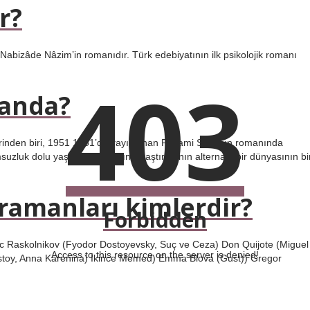
r?
k Nabizâde Nâzim’in romanıdır. Türk edebiyatının ilk psikolojik romanı
403
manda?
erinden biri, 1951 1951’de yayınlanan Peyami Safa’nın romanında
uzluk dolu yaşamın yaşamını araştırmanın alternatif bir dünyasının bi
amanları kimlerdir?
Forbidden
Raskolnikov (Fyodor Dostoyevsky, Suç ve Ceza) Don Quijote (Miguel
Access to this resource on the server is denied!
lstoy, Anna Karenina) İkince Memed) Emma Blova (Gust)) Gregor