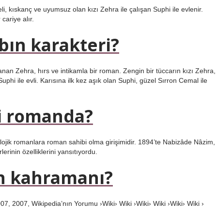
i, kıskanç ve uyumsuz olan kızı Zehra ile çalışan Suphi ile evlenir.
cariye alır.
abın karakteri?
anan Zehra, hırs ve intikamla bir roman. Zengin bir tüccarın kızı Zehra,
uphi ile evli. Karısına ilk kez aşık olan Suphi, güzel Sırron Cemal ile
i romanda?
lojik romanlara roman sahibi olma girişimidir. 1894’te Nabizâde Nâzim,
erinin özelliklerini yansıtıyordu.
ın kahramanı?
 2007, Wikipedia’nın Yorumu ›Wiki› Wiki ›Wiki› Wiki ›Wiki› Wiki ›