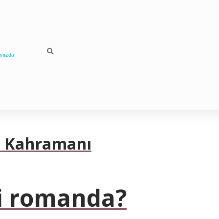
mızda
n Kahramanı
gi romanda?