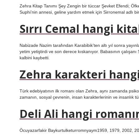
Zehra Kitap Tanımı Şey Zengin bir tüccar Şevket Efendi; Öfkel
Suphi’nin annesi, geline yardım etmek için Sirronemal adlı bir 
Sırrı Cemal hangi kit
Nabizade Nazim tarafından Karabibik’ten altı yıl sonra yayınl
yetim yetiştirdi ve son derece kıskanıyor. Babasının çalışanı S
kalbini kaybetti.
Zehra karakteri hang
Türk edebiyatının ilk romanı olan Zehra, aynı zamanda psiko
zamanın, sosyal çevrenin, insan karakterlerinin ve insanlık türl
Deli Ali hangi roman
Öcuyazarfakir Baykurtulketurromnyaym1959, 1979, 2002, 2007,