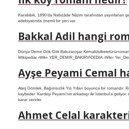
Karabibik, 1890’da Nabizâde Nâzim tarafından yayınlanan ger
edebiyatında önemli bir yeri var.
Bakkal Adil hangi ro
Dünya Demir Gök Gök Bakızaroşar Kemalülulketetürürromany
Wikipediai ›Wiki› YER_DEMIR_BAKIRVICEDIA ›Wiki› Yer_Dem
Ayşe Peyami Cemal h
Ateş Gömlek, Bağımsızlık Yılı Yılları boyunca bir romandır. 
kaybeder. Kardeşi Peyami’nin arkadaşı ile İstanbul’a geliyor
karar verirler.
Ahmet Celal karakter