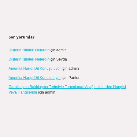
Son yorumlar
Dişlerin Isimleri Nelerdir
için
admin
Dişlerin Isimleri Nelerdir
için
Sevda
Amerika Hangi Dil Konuşuluyor
için
admin
Amerika Hangi Dil Konuşuluyor
için
Panter
Garblılaşma Batılılaşma Terimiyle Tanımlanan Aşağıdakilerden Hangisi
Veya Hangileridir
için
admin