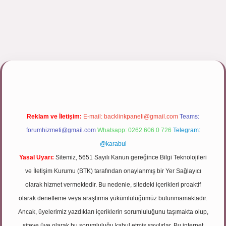
pbett.net/
Reklam ve İletişim:
E-mail:
backlinkpaneli@gmail.com
Teams:
forumhizmeti@gmail.com
Whatsapp: 0262 606 0 726
Telegram:
@karabul
Yasal Uyarı:
Sitemiz, 5651 Sayılı Kanun gereğince Bilgi Teknolojileri
ve İletişim Kurumu (BTK) tarafından onaylanmış bir Yer Sağlayıcı
olarak hizmet vermektedir. Bu nedenle, sitedeki içerikleri proaktif
olarak denetleme veya araştırma yükümlülüğümüz bulunmamaktadır.
Ancak, üyelerimiz yazdıkları içeriklerin sorumluluğunu taşımakta olup,
siteye üye olarak bu sorumluluğu kabul etmiş sayılırlar. Bu internet