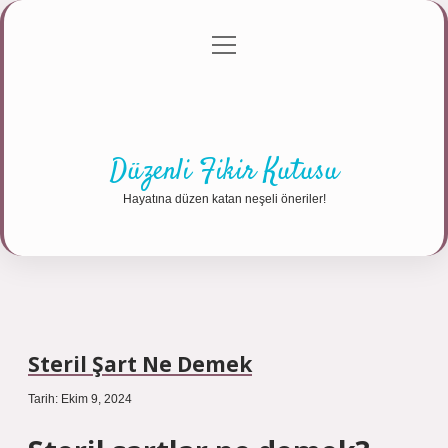
menüyü
Anasayfa
Gizlilik Politikası
Yasal Uyarı
aç
Hakkımızda
Düzenli Fikir Kutusu
Hayatına düzen katan neşeli öneriler!
Steril Şart Ne Demek
Tarih: Ekim 9, 2024