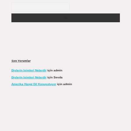
Arama
Son Yorumlar
Dişlerin Isimleri Nelerdir
için
admin
Dişlerin Isimleri Nelerdir
için
Sevda
Amerika Hangi Dil Konuşuluyor
için
admin