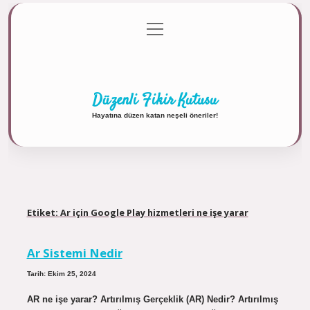
menüyü
Anasayfa
Gizlilik Politikası
Yasal Uyarı
aç
Hakkımızda
Düzenli Fikir Kutusu
Hayatına düzen katan neşeli öneriler!
Etiket:
Ar için Google Play hizmetleri ne işe yarar
Ar Sistemi Nedir
Tarih: Ekim 25, 2024
AR ne işe yarar? Artırılmış Gerçeklik (AR) Nedir? Artırılmış