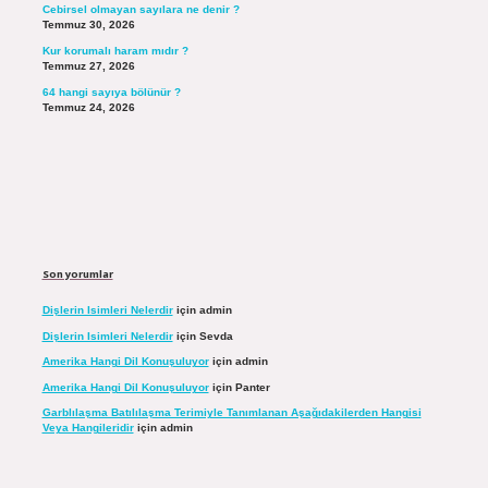
Cebirsel olmayan sayılara ne denir ?
Temmuz 30, 2026
Kur korumalı haram mıdır ?
Temmuz 27, 2026
64 hangi sayıya bölünür ?
Temmuz 24, 2026
Son yorumlar
Dişlerin Isimleri Nelerdir
için
admin
Dişlerin Isimleri Nelerdir
için
Sevda
Amerika Hangi Dil Konuşuluyor
için
admin
Amerika Hangi Dil Konuşuluyor
için
Panter
Garblılaşma Batılılaşma Terimiyle Tanımlanan Aşağıdakilerden Hangisi
Veya Hangileridir
için
admin