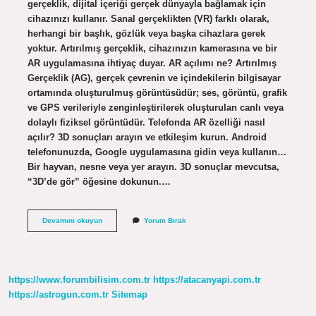
gerçeklik, dijital içeriği gerçek dünyayla bağlamak için
cihazınızı kullanır. Sanal gerçeklikten (VR) farklı olarak,
herhangi bir başlık, gözlük veya başka cihazlara gerek
yoktur. Artırılmış gerçeklik, cihazınızın kamerasına ve bir
AR uygulamasına ihtiyaç duyar. AR açılımı ne? Artırılmış
Gerçeklik (AG), gerçek çevrenin ve içindekilerin bilgisayar
ortamında oluşturulmuş görüntüsüdür; ses, görüntü, grafik
ve GPS verileriyle zenginleştirilerek oluşturulan canlı veya
dolaylı fiziksel görüntüdür. Telefonda AR özelliği nasıl
açılır? 3D sonuçları arayın ve etkileşim kurun. Android
telefonunuzda, Google uygulamasına gidin veya kullanın…
Bir hayvan, nesne veya yer arayın. 3D sonuçlar mevcutsa,
“3D’de gör” öğesine dokunun.…
Ar
Devamını okuyun
Yorum Bırak
Sistemi
Nedir
https://www.forumbilisim.com.tr
https://atacanyapi.com.tr
https://astrogun.com.tr
Sitemap