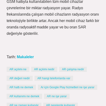
GSM hattıyla kullanılabilen tüm mobil cihazlar
çevrelerine bir miktar radyasyon yayar. Radyo
frekanslarında çalışan mobil cihazların radyasyon oranı
teknolojiyle birlikte artar. Ancak her mobil cihaz farklı bir
oranda radyoaktif madde yayar ve bu oran SAR
değeriyle gösterilir.
Tarih:
Makaleler
AR açılımı ne
AR açılımı nedir
AR çalışma nedir
AR değeri nedir
AR hangi telefonlarda var
AR hattı ne demek
Ar için Google Play hizmetleri ne işe yarar
AR kullanımı ne demek
AR ne işe yarar
AR ne zaman kullanılır
AR nerelerde kullanılır