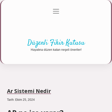
menüyü
Anasayfa
Gizlilik Politikası
Yasal Uyarı
aç
Hakkımızda
Düzenli Fikir Kutusu
Hayatına düzen katan neşeli öneriler!
Ar Sistemi Nedir
Tarih: Ekim 25, 2024