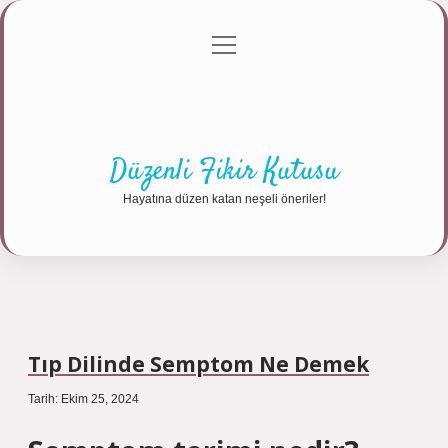
menüyü
Anasayfa
Gizlilik Politikası
Yasal Uyarı
aç
Hakkımızda
Düzenli Fikir Kutusu
Hayatına düzen katan neşeli öneriler!
Tıp Dilinde Semptom Ne Demek
Tarih: Ekim 25, 2024