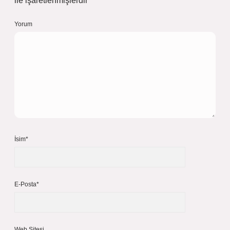
ile işaretlenmişlerdir
Yorum
İsim*
E-Posta*
Web Sitesi