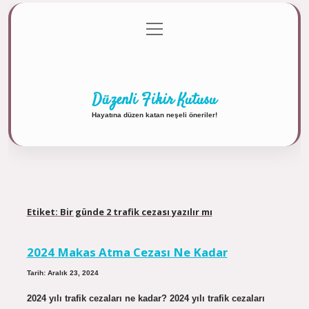
menüyü
Anasayfa
Gizlilik Politikası
Yasal Uyarı
aç
Hakkımızda
Düzenli Fikir Kutusu
Hayatına düzen katan neşeli öneriler!
Etiket:
Bir günde 2 trafik cezası yazılır mı
2024 Makas Atma Cezası Ne Kadar
Tarih: Aralık 23, 2024
2024 yılı trafik cezaları ne kadar? 2024 yılı trafik cezaları