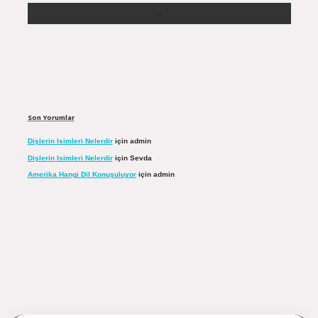
Son Yorumlar
Dişlerin Isimleri Nelerdir
için
admin
Dişlerin Isimleri Nelerdir
için
Sevda
Amerika Hangi Dil Konuşuluyor
için
admin
tulipbett.net/