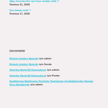
Ağaç keresteciler için ham madde midir ?
Temmuz 21, 2026
Gaz bulutu nedir ?
Temmuz 17, 2026
Son yorumlar
Dişlerin Isimleri Nelerdir
için
admin
Dişlerin Isimleri Nelerdir
için
Sevda
Amerika Hangi Dil Konuşuluyor
için
admin
Amerika Hangi Dil Konuşuluyor
için
Panter
Garblılaşma Batılılaşma Terimiyle Tanımlanan Aşağıdakilerden Hangisi
Veya Hangileridir
için
admin