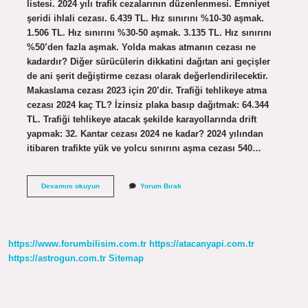
listesi. 2024 yılı trafik cezalarının düzenlenmesi. Emniyet
şeridi ihlali cezası. 6.439 TL. Hız sınırını %10-30 aşmak.
1.506 TL. Hız sınırını %30-50 aşmak. 3.135 TL. Hız sınırını
%50’den fazla aşmak. Yolda makas atmanın cezası ne
kadardır? Diğer sürücülerin dikkatini dağıtan ani geçişler
de ani şerit değiştirme cezası olarak değerlendirilecektir.
Makaslama cezası 2023 için 20’dir. Trafiği tehlikeye atma
cezası 2024 kaç TL? İzinsiz plaka basıp dağıtmak: 64.344
TL. Trafiği tehlikeye atacak şekilde karayollarında drift
yapmak: 32. Kantar cezası 2024 ne kadar? 2024 yılından
itibaren trafikte yük ve yolcu sınırını aşma cezası 540…
2024
Devamını okuyun
Yorum Bırak
Makas
Atma
Cezası
Ne
Kadar
https://www.forumbilisim.com.tr
https://atacanyapi.com.tr
https://astrogun.com.tr
Sitemap