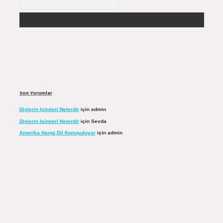
Son Yorumlar
Dişlerin Isimleri Nelerdir
için
admin
Dişlerin Isimleri Nelerdir
için
Sevda
Amerika Hangi Dil Konuşuluyor
için
admin