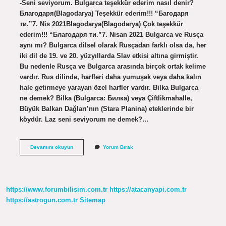
-Seni seviyorum. Bulgarca teşekkür ederim nasıl denir?
Благодаря(Blagodarya) Teşekkür ederim!!! “Багодаря
ти.”7. Nis 2021Blagodarya(Blagodarya) Çok teşekkür
ederim!!! “Благодаря ти.”7. Nisan 2021 Bulgarca ve Rusça
aynı mı? Bulgarca dilsel olarak Rusçadan farklı olsa da, her
iki dil de 19. ve 20. yüzyıllarda Slav etkisi altına girmiştir.
Bu nedenle Rusça ve Bulgarca arasında birçok ortak kelime
vardır. Rus dilinde, harfleri daha yumuşak veya daha kalın
hale getirmeye yarayan özel harfler vardır. Bilka Bulgarca
ne demek? Bilka (Bulgarca: Билка) veya Çiftlikmahalle,
Büyük Balkan Dağları’nın (Stara Planina) eteklerinde bir
köydür. Laz seni seviyorum ne demek?…
Burgaca
Devamını okuyun
Yorum Bırak
Ne
Demek
https://www.forumbilisim.com.tr
https://atacanyapi.com.tr
https://astrogun.com.tr
Sitemap