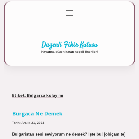
menüyü
Anasayfa
Gizlilik Politikası
Yasal Uyarı
aç
Hakkımızda
Düzenli Fikir Kutusu
Hayatına düzen katan neşeli öneriler!
Etiket:
Bulgarca kolay mı
Burgaca Ne Demek
Tarih: Aralık 21, 2024
Bulgaristan seni seviyorum ne demek? İşte bu! [obiçam te]