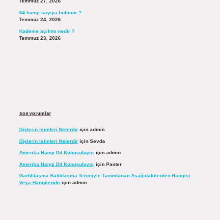
Temmuz 27, 2026
64 hangi sayıya bölünür ?
Temmuz 24, 2026
Kademe açılımı nedir ?
Temmuz 23, 2026
Son yorumlar
Dişlerin Isimleri Nelerdir
için
admin
Dişlerin Isimleri Nelerdir
için
Sevda
Amerika Hangi Dil Konuşuluyor
için
admin
Amerika Hangi Dil Konuşuluyor
için
Panter
Garblılaşma Batılılaşma Terimiyle Tanımlanan Aşağıdakilerden Hangisi
Veya Hangileridir
için
admin