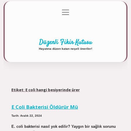
menüyü
Anasayfa
Gizlilik Politikası
Yasal Uyarı
aç
Hakkımızda
Düzenli Fikir Kutusu
Hayatına düzen katan neşeli öneriler!
Etiket:
E coli hangi besiyerinde ürer
E Coli Bakterisi Öldürür Mü
Tarih: Aralık 22, 2024
E. coli bakterisi nasıl yok edilir? Yaygın bir sağlık sorunu