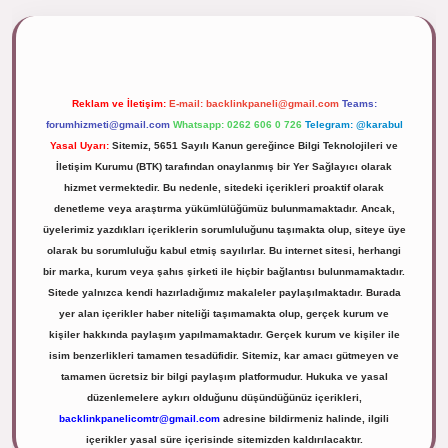
ipbett.net/
Reklam ve İletişim:
E-mail:
backlinkpaneli@gmail.com
Teams:
forumhizmeti@gmail.com
Whatsapp: 0262 606 0 726
Telegram: @karabul
Yasal Uyarı:
Sitemiz, 5651 Sayılı Kanun gereğince Bilgi Teknolojileri ve
İletişim Kurumu (BTK) tarafından onaylanmış bir Yer Sağlayıcı olarak
hizmet vermektedir. Bu nedenle, sitedeki içerikleri proaktif olarak
denetleme veya araştırma yükümlülüğümüz bulunmamaktadır. Ancak,
üyelerimiz yazdıkları içeriklerin sorumluluğunu taşımakta olup, siteye üye
olarak bu sorumluluğu kabul etmiş sayılırlar. Bu internet sitesi, herhangi
bir marka, kurum veya şahıs şirketi ile hiçbir bağlantısı bulunmamaktadır.
Sitede yalnızca kendi hazırladığımız makaleler paylaşılmaktadır. Burada
yer alan içerikler haber niteliği taşımamakta olup, gerçek kurum ve
kişiler hakkında paylaşım yapılmamaktadır. Gerçek kurum ve kişiler ile
isim benzerlikleri tamamen tesadüfidir. Sitemiz, kar amacı gütmeyen ve
tamamen ücretsiz bir bilgi paylaşım platformudur. Hukuka ve yasal
düzenlemelere aykırı olduğunu düşündüğünüz içerikleri,
backlinkpanelicomtr@gmail.com
adresine bildirmeniz halinde, ilgili
içerikler yasal süre içerisinde sitemizden kaldırılacaktır.