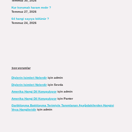
Temmuz 30, 2026
Kur korumalı haram mıdır ?
Temmuz 27, 2026
64 hangi sayıya bölünür ?
Temmuz 24, 2026
Son yorumlar
Dişlerin Isimleri Nelerdir
için
admin
Dişlerin Isimleri Nelerdir
için
Sevda
Amerika Hangi Dil Konuşuluyor
için
admin
Amerika Hangi Dil Konuşuluyor
için
Panter
Garblılaşma Batılılaşma Terimiyle Tanımlanan Aşağıdakilerden Hangisi
Veya Hangileridir
için
admin