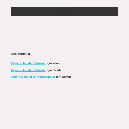
Son Yorumlar
Dişlerin Isimleri Nelerdir
için
admin
Dişlerin Isimleri Nelerdir
için
Sevda
Amerika Hangi Dil Konuşuluyor
için
admin