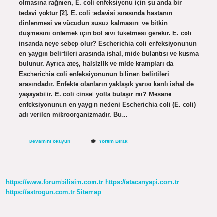
olmasına rağmen, E. coli enfeksiyonu için şu anda bir
tedavi yoktur [2]. E. coli tedavisi sırasında hastanın
dinlenmesi ve vücudun susuz kalmasını ve bitkin
düşmesini önlemek için bol sıvı tüketmesi gerekir. E. coli
insanda neye sebep olur? Escherichia coli enfeksiyonunun
en yaygın belirtileri arasında ishal, mide bulantısı ve kusma
bulunur. Ayrıca ateş, halsizlik ve mide krampları da
Escherichia coli enfeksiyonunun bilinen belirtileri
arasındadır. Enfekte olanların yaklaşık yarısı kanlı ishal de
yaşayabilir. E. coli cinsel yolla bulaşır mı? Mesane
enfeksiyonunun en yaygın nedeni Escherichia coli (E. coli)
adı verilen mikroorganizmadır. Bu…
E
Devamını okuyun
Yorum Bırak
Coli
Bakterisi
Öldürür
Mü
https://www.forumbilisim.com.tr
https://atacanyapi.com.tr
https://astrogun.com.tr
Sitemap