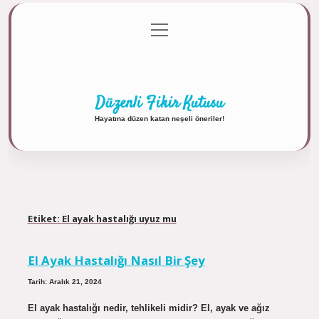
menüyü
Anasayfa
Gizlilik Politikası
Yasal Uyarı
aç
Hakkımızda
Düzenli Fikir Kutusu
Hayatına düzen katan neşeli öneriler!
Etiket:
El ayak hastalığı uyuz mu
El Ayak Hastalığı Nasıl Bir Şey
Tarih: Aralık 21, 2024
El ayak hastalığı nedir, tehlikeli midir? El, ayak ve ağız