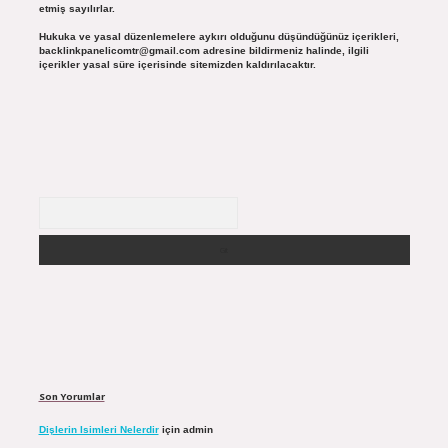
etmiş sayılırlar.
Hukuka ve yasal düzenlemelere aykırı olduğunu düşündüğünüz içerikleri,
backlinkpanelicomtr@gmail.com
adresine bildirmeniz halinde, ilgili
içerikler yasal süre içerisinde sitemizden kaldırılacaktır.
Arama
Son Yorumlar
Dişlerin Isimleri Nelerdir
için
admin