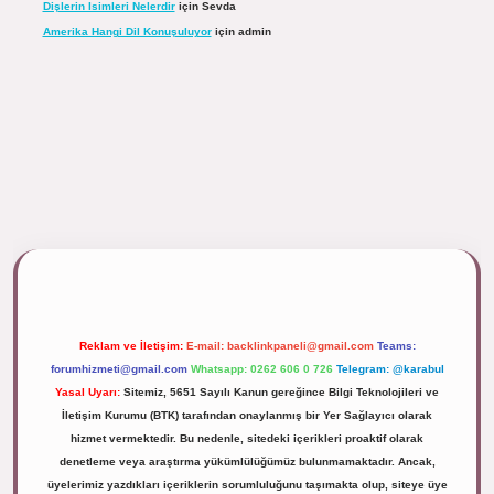
Dişlerin Isimleri Nelerdir
için
Sevda
Amerika Hangi Dil Konuşuluyor
için
admin
ipbett.net/
Reklam ve İletişim:
E-mail:
backlinkpaneli@gmail.com
Teams:
forumhizmeti@gmail.com
Whatsapp: 0262 606 0 726
Telegram: @karabul
Yasal Uyarı:
Sitemiz, 5651 Sayılı Kanun gereğince Bilgi Teknolojileri ve
İletişim Kurumu (BTK) tarafından onaylanmış bir Yer Sağlayıcı olarak
hizmet vermektedir. Bu nedenle, sitedeki içerikleri proaktif olarak
denetleme veya araştırma yükümlülüğümüz bulunmamaktadır. Ancak,
üyelerimiz yazdıkları içeriklerin sorumluluğunu taşımakta olup, siteye üye