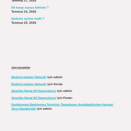
Temmuz 27, 2026
64 hangi sayıya bölünür ?
Temmuz 24, 2026
Kademe açılımı nedir ?
Temmuz 23, 2026
Son yorumlar
Dişlerin Isimleri Nelerdir
için
admin
Dişlerin Isimleri Nelerdir
için
Sevda
Amerika Hangi Dil Konuşuluyor
için
admin
Amerika Hangi Dil Konuşuluyor
için
Panter
Garblılaşma Batılılaşma Terimiyle Tanımlanan Aşağıdakilerden Hangisi
Veya Hangileridir
için
admin