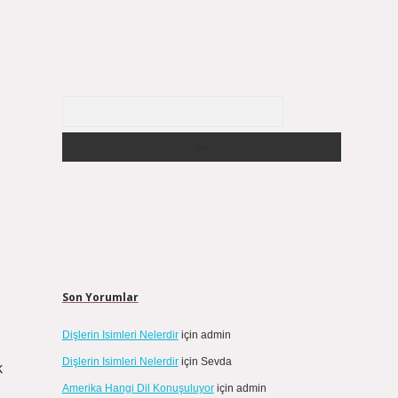
Arama
Son Yorumlar
Dişlerin Isimleri Nelerdir
için
admin
Dişlerin Isimleri Nelerdir
için
Sevda
k
Amerika Hangi Dil Konuşuluyor
için
admin