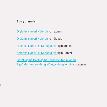
Son yorumlar
Dişlerin Isimleri Nelerdir
için
admin
Dişlerin Isimleri Nelerdir
için
Sevda
Amerika Hangi Dil Konuşuluyor
için
admin
Amerika Hangi Dil Konuşuluyor
için
Panter
Garblılaşma Batılılaşma Terimiyle Tanımlanan
Aşağıdakilerden Hangisi Veya Hangileridir
için
admin
ı