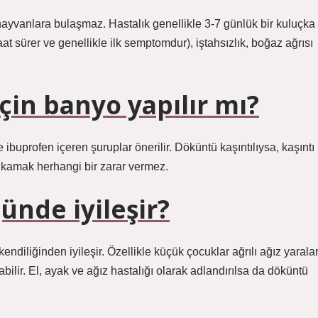
 hayvanlara bulaşmaz. Hastalık genellikle 3-7 günlük bir kuluçka
t sürer ve genellikle ilk semptomdur), iştahsızlık, boğaz ağrısı
için banyo yapılır mı?
ibuprofen içeren şuruplar önerilir. Döküntü kaşıntılıysa, kaşıntı
 yıkamak herhangi bir zarar vermez.
günde iyileşir?
endiliğinden iyileşir. Özellikle küçük çocuklar ağrılı ağız yaralar
bilir. El, ayak ve ağız hastalığı olarak adlandırılsa da döküntü