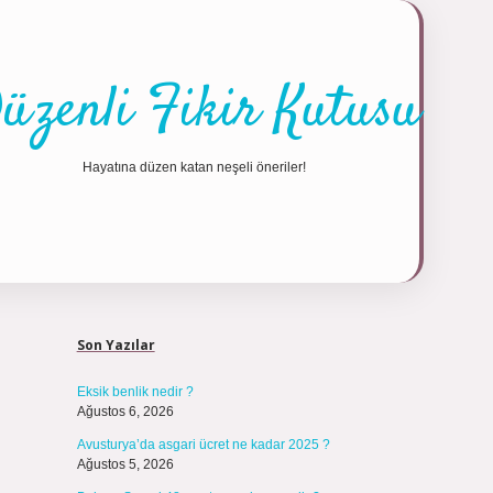
üzenli Fikir Kutusu
Hayatına düzen katan neşeli öneriler!
Sidebar
https://tulip
Son Yazılar
Eksik benlik nedir ?
Ağustos 6, 2026
Avusturya’da asgari ücret ne kadar 2025 ?
Ağustos 5, 2026