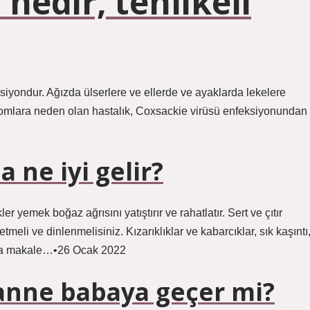
 nedir, tehlikeli
eksiyondur. Ağızda ülserlere ve ellerde ve ayaklarda lekelere
ptomlara neden olan hastalık, Coxsackie virüsü enfeksiyonundan
a ne iyi gelir?
r yemek boğaz ağrısını yatıştırır ve rahatlatır. Sert ve çıtır
meli ve dinlenmelisiniz. Kızarıklıklar ve kabarcıklar, sık kaşıntı
azla makale…•26 Ocak 2022
ı anne babaya geçer mi?