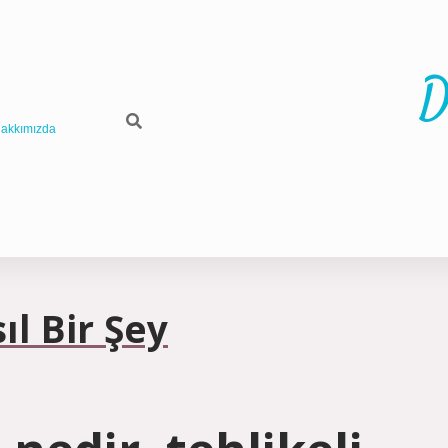
D
akkımızda
ıl Bir Şey