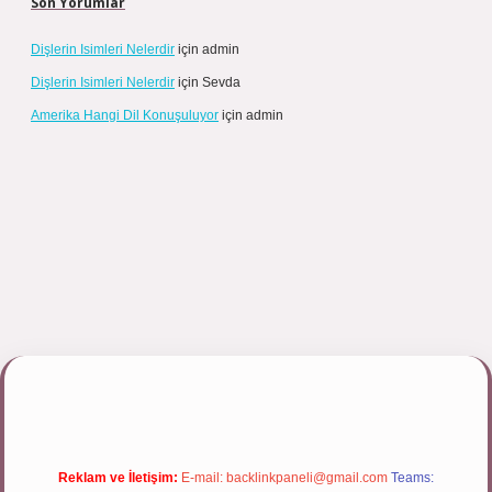
Son Yorumlar
Dişlerin Isimleri Nelerdir
için
admin
Dişlerin Isimleri Nelerdir
için
Sevda
Amerika Hangi Dil Konuşuluyor
için
admin
ett.net/
Reklam ve İletişim:
E-mail:
backlinkpaneli@gmail.com
Teams: