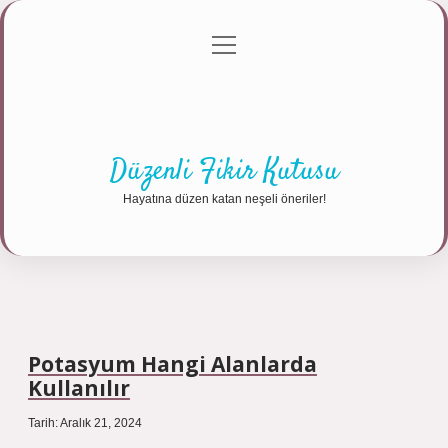
menüyü
Anasayfa
Gizlilik Politikası
Yasal Uyarı
aç
Hakkımızda
Düzenli Fikir Kutusu
Hayatına düzen katan neşeli öneriler!
Potasyum Hangi Alanlarda
Kullanılır
Tarih: Aralık 21, 2024