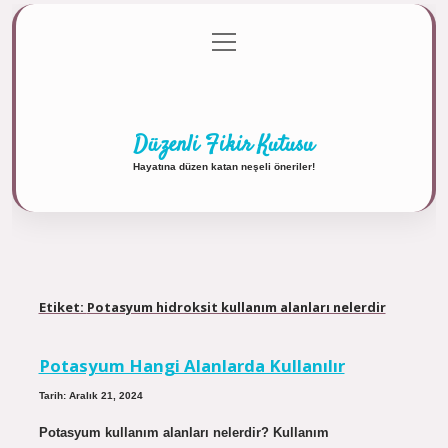
menüyü
Anasayfa
Gizlilik Politikası
Yasal Uyarı
aç
Hakkımızda
Düzenli Fikir Kutusu
Hayatına düzen katan neşeli öneriler!
Etiket:
Potasyum hidroksit kullanım alanları nelerdir
Potasyum Hangi Alanlarda Kullanılır
Tarih: Aralık 21, 2024
Potasyum kullanım alanları nelerdir? Kullanım