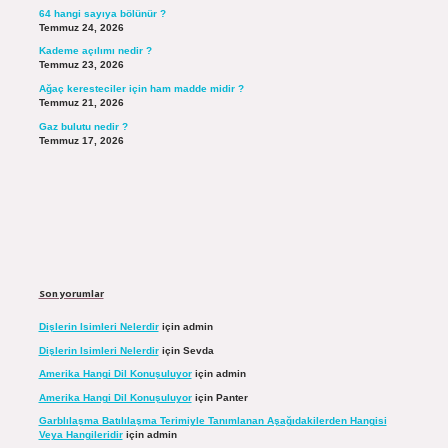
64 hangi sayıya bölünür ?
Temmuz 24, 2026
Kademe açılımı nedir ?
Temmuz 23, 2026
Ağaç keresteciler için ham madde midir ?
Temmuz 21, 2026
Gaz bulutu nedir ?
Temmuz 17, 2026
Son yorumlar
Dişlerin Isimleri Nelerdir
için
admin
Dişlerin Isimleri Nelerdir
için
Sevda
Amerika Hangi Dil Konuşuluyor
için
admin
Amerika Hangi Dil Konuşuluyor
için
Panter
Garblılaşma Batılılaşma Terimiyle Tanımlanan Aşağıdakilerden Hangisi
Veya Hangileridir
için
admin