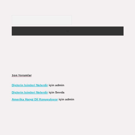
Arama
Son Yorumlar
Dişlerin Isimleri Nelerdir
için
admin
Dişlerin Isimleri Nelerdir
için
Sevda
Amerika Hangi Dil Konuşuluyor
için
admin