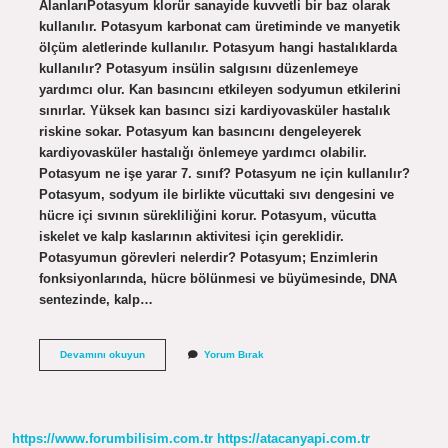
AlanlarıPotasyum klorür sanayide kuvvetli bir baz olarak
kullanılır. Potasyum karbonat cam üretiminde ve manyetik
ölçüm aletlerinde kullanılır. Potasyum hangi hastalıklarda
kullanılır? Potasyum insülin salgısını düzenlemeye
yardımcı olur. Kan basıncını etkileyen sodyumun etkilerini
sınırlar. Yüksek kan basıncı sizi kardiyovasküler hastalık
riskine sokar. Potasyum kan basıncını dengeleyerek
kardiyovasküler hastalığı önlemeye yardımcı olabilir.
Potasyum ne işe yarar 7. sınıf? Potasyum ne için kullanılır?
Potasyum, sodyum ile birlikte vücuttaki sıvı dengesini ve
hücre içi sıvının sürekliliğini korur. Potasyum, vücutta
iskelet ve kalp kaslarının aktivitesi için gereklidir.
Potasyumun görevleri nelerdir? Potasyum; Enzimlerin
fonksiyonlarında, hücre bölünmesi ve büyümesinde, DNA
sentezinde, kalp…
Potasyum
Devamını okuyun
Yorum Bırak
Hangi
Alanlarda
Kullanılır
https://www.forumbilisim.com.tr
https://atacanyapi.com.tr