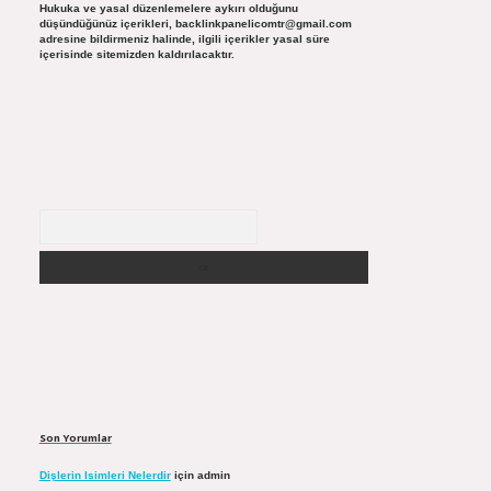
Hukuka ve yasal düzenlemelere aykırı olduğunu
düşündüğünüz içerikleri,
backlinkpanelicomtr@gmail.com
adresine bildirmeniz halinde, ilgili içerikler yasal süre
içerisinde sitemizden kaldırılacaktır.
Arama
Son Yorumlar
Dişlerin Isimleri Nelerdir
için
admin