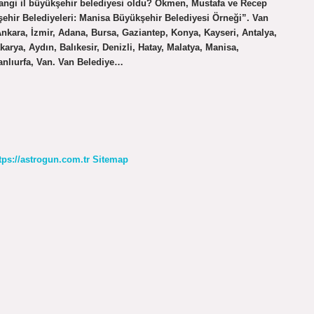
hangi il büyükşehir belediyesi oldu? Ökmen, Mustafa ve Recep
şehir Belediyeleri: Manisa Büyükşehir Belediyesi Örneği”. Van
Ankara, İzmir, Adana, Bursa, Gaziantep, Konya, Kayseri, Antalya,
arya, Aydın, Balıkesir, Denizli, Hatay, Malatya, Manisa,
nlıurfa, Van. Van Belediye…
tps://astrogun.com.tr
Sitemap