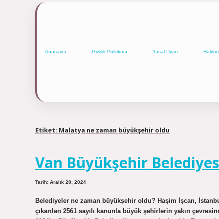
Anasayfa
Gizlilik Politikası
Yasal Uyarı
Hakkı
Etiket:
Malatya ne zaman büyükşehir oldu
Van Büyükşehir Belediye
Tarih: Aralık 20, 2024
Belediyeler ne zaman büyükşehir oldu? Haşim İşcan, İstanbul’
çıkarılan 2561 sayılı kanunla büyük şehirlerin yakın çevresind