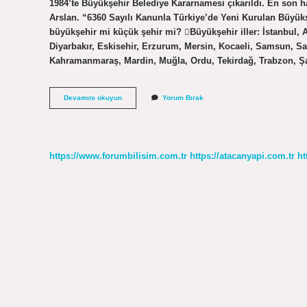
1984’te Büyükşehir Belediye Kararnamesi çıkarıldı. En son 
Arslan. “6360 Sayılı Kanunla Türkiye’de Yeni Kurulan Büyük
büyükşehir mi küçük şehir mi? Büyükşehir iller: İstanbul, 
Diyarbakır, Eskisehir, Erzurum, Mersin, Kocaeli, Samsun, Sak
Kahramanmaraş, Mardin, Muğla, Ordu, Tekirdağ, Trabzon, Şa
Van
Devamını okuyun
Yorum Bırak
Büyükşehir
Belediyesi
Ne
Zaman
Oldu
https://www.forumbilisim.com.tr
https://atacanyapi.com.tr
ht