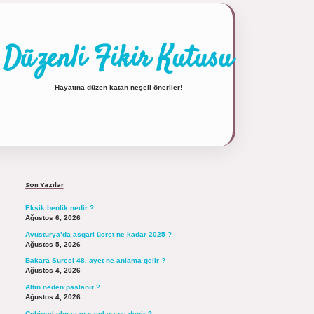
Düzenli Fikir Kutusu
Hayatına düzen katan neşeli öneriler!
Sidebar
https://tulipbett.net/
Son Yazılar
Eksik benlik nedir ?
Ağustos 6, 2026
Avusturya’da asgari ücret ne kadar 2025 ?
Ağustos 5, 2026
Bakara Suresi 48. ayet ne anlama gelir ?
Ağustos 4, 2026
Altın neden paslanır ?
Ağustos 4, 2026
Cebirsel olmayan sayılara ne denir ?