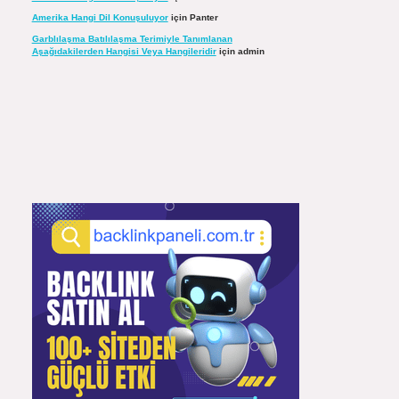
Amerika Hangi Dil Konuşuluyor
için
Panter
Garblılaşma Batılılaşma Terimiyle Tanımlanan
Aşağıdakilerden Hangisi Veya Hangileridir
için
admin