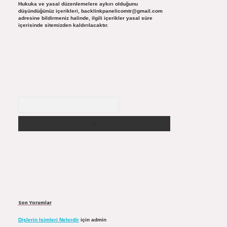
Hukuka ve yasal düzenlemelere aykırı olduğunu
düşündüğünüz içerikleri,
backlinkpanelicomtr@gmail.com
adresine bildirmeniz halinde, ilgili içerikler yasal süre
içerisinde sitemizden kaldırılacaktır.
Arama
Son Yorumlar
Dişlerin Isimleri Nelerdir
için
admin