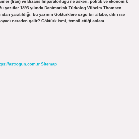
niler (İran) ve Bizans İmparatorluğu ile askeri, politik ve ekonomik
? Bu yazıtlar 1893 yılında Danimarkalı Türkolog Vilhelm Thomsen
ndan yaratıldığı, bu yazının Göktürklere özgü bir alfabe, dilin ise
soyadı nereden gelir? Göktürk ismi, temsil ettiği anlam…
tps://astrogun.com.tr
Sitemap