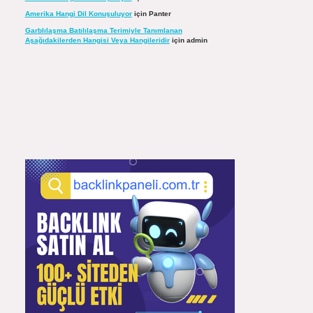
Amerika Hangi Dil Konuşuluyor
için
Panter
Garblılaşma Batılılaşma Terimiyle Tanımlanan
Aşağıdakilerden Hangisi Veya Hangileridir
için
admin