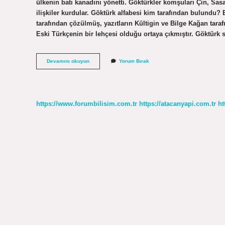
ülkenin batı kanadını yönetti. Göktürkler komşuları Çin, Sasa
ilişkiler kurdular. Göktürk alfabesi kim tarafından bulundu
tarafından çözülmüş, yazıtların Kültigin ve Bilge Kağan tarafı
Eski Türkçenin bir lehçesi olduğu ortaya çıkmıştır. Göktürk 
Göktürk
Devamını okuyun
Yorum Bırak
Kimin
Adına
https://www.forumbilisim.com.tr
https://atacanyapi.com.tr
ht