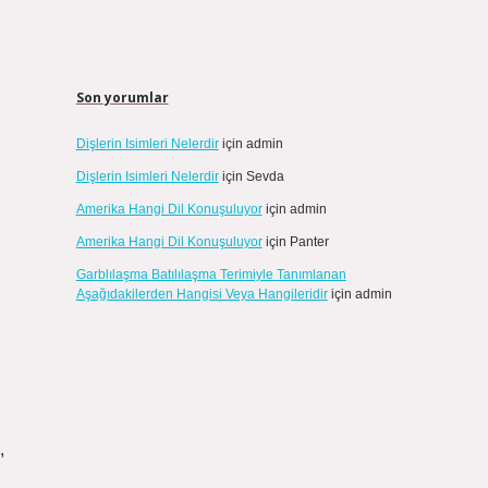
Son yorumlar
Dişlerin Isimleri Nelerdir
için
admin
Dişlerin Isimleri Nelerdir
için
Sevda
Amerika Hangi Dil Konuşuluyor
için
admin
Amerika Hangi Dil Konuşuluyor
için
Panter
Garblılaşma Batılılaşma Terimiyle Tanımlanan
Aşağıdakilerden Hangisi Veya Hangileridir
için
admin
,