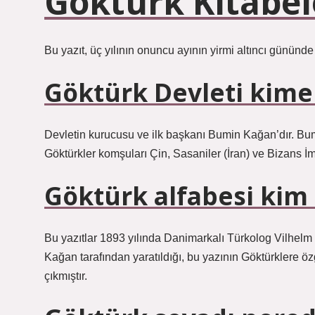
Göktürk Kitabel
Bu yazıt, üç yılının onuncu ayının yirmi altıncı gününd
Göktürk Devleti kime 
Devletin kurucusu ve ilk başkanı Bumin Kağan’dır. Bum
Göktürkler komşuları Çin, Sasaniler (İran) ve Bizans İmp
Göktürk alfabesi kim
Bu yazıtlar 1893 yılında Danimarkalı Türkolog Vilhelm 
Kağan tarafından yaratıldığı, bu yazının Göktürklere özg
çıkmıştır.