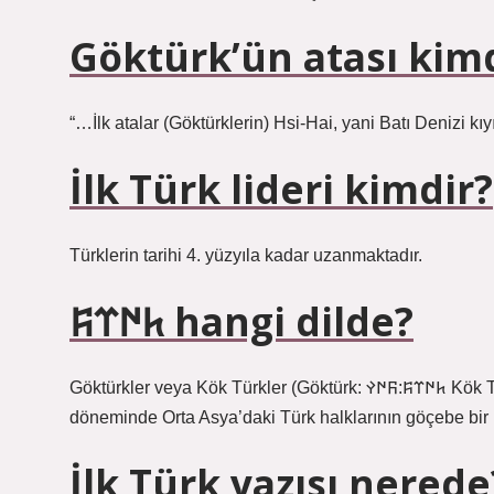
Göktürk’ün atası kim
“…İlk atalar (Göktürklerin) Hsi-Hai, yani Batı Denizi kıy
İlk Türk lideri kimdir?
Türklerin tarihi 4. yüzyıla kadar uzanmaktadır.
𐱅𐰇𐰼𐰰 hangi dilde?
Göktürkler veya Kök Türkler (Göktürk: 𐱅𐰇𐰼𐰰:𐰜𐰇𐰛 Kök Türük veya 𐱅𐰇𐰼𐰛 Türk; Çince: 突厥/تُكِئ; pinyin: Tūjué), Alter
döneminde Orta Asya’daki Türk halklarının göçebe bi
İlk Türk yazısı nerede