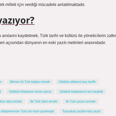
 milleti için verdiği mücadele anlatılmaktadır.
yazıyor?
 anılarını kaydetmek, Türk tarihi ve kültürü ile yöneticilerin zafer
leri ​​açısından dünyanın en eski yazılı metinleri arasındadır.
or
Bilinen ilk Türk kağanı kimdir
Göktürk alfabesi kaç harftir
t
Göktürk Kitabeleri kimin adına
Göktürk kitabelerini kim keşfetti
kün atası kimdir
İlk Türk lideri kimdir
İlk Türk yazısı nerede
kitabelerinde Türk adı nasıl yazılmıştır
Tonyukuk yazıtını kim yazdı