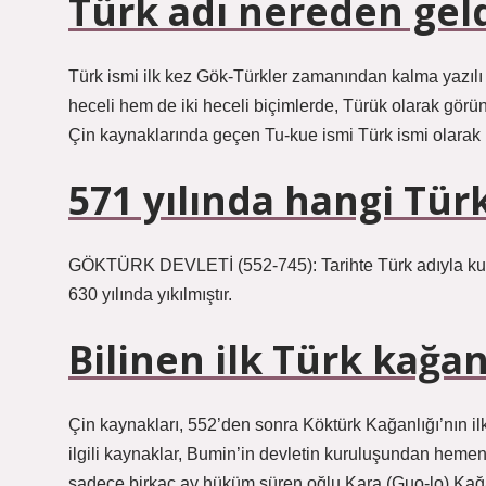
Türk adı nereden gel
Türk ismi ilk kez Gök-Türkler zamanından kalma yazılı
heceli hem de iki heceli biçimlerde, Türük olarak görü
Çin kaynaklarında geçen Tu-kue ismi Türk ismi olarak ku
571 yılında hangi Türk
GÖKTÜRK DEVLETİ (552-745): Tarihte Türk adıyla kurul
630 yılında yıkılmıştır.
Bilinen ilk Türk kağa
Çin kaynakları, 552’den sonra Köktürk Kağanlığı’nın i
ilgili kaynaklar, Bumin’in devletin kuruluşundan hem
sadece birkaç ay hüküm süren oğlu Kara (Guo-lo) Kağa