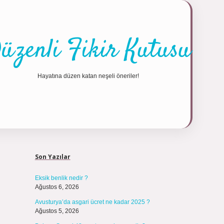
üzenli Fikir Kutusu
Hayatına düzen katan neşeli öneriler!
Sidebar
https://tulipb
Son Yazılar
Eksik benlik nedir ?
Ağustos 6, 2026
Avusturya’da asgari ücret ne kadar 2025 ?
Ağustos 5, 2026