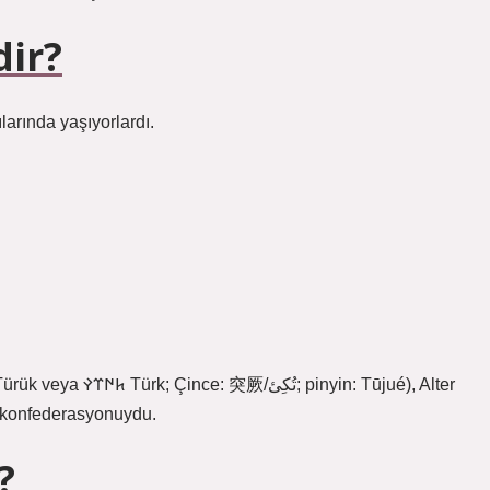
dir?
ılarında yaşıyorlardı.
r konfederasyonuydu.
?