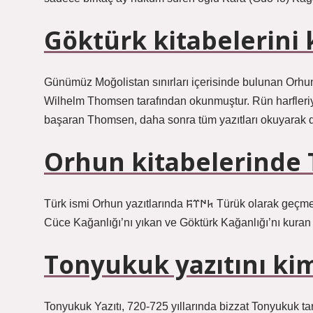
Göktürk kitabelerini 
Günümüz Moğolistan sınırları içerisinde bulunan Orhun
Wilhelm Thomsen tarafından okunmuştur. Rün harfleriyle
başaran Thomsen, daha sonra tüm yazıtları okuyarak 
Orhun kitabelerinde T
Türk ismi Orhun yazıtlarında 𐱅𐰇𐰼𐰰 Türük olarak geçmektedir. Türk belgelerine göre Türk ismi (Çince: 突厥) ilk olarak
Cüce Kağanlığı’nı yıkan ve Göktürk Kağanlığı’nı kuran ka
Tonyukuk yazıtını kim
Tonyukuk Yazıtı, 720-725 yıllarında bizzat Tonyukuk taraf