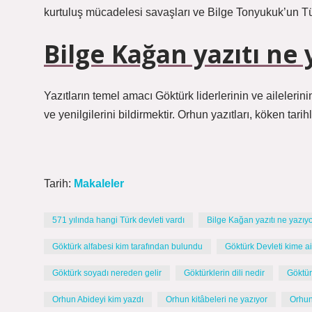
kurtuluş mücadelesi savaşları ve Bilge Tonyukuk’un Türk
Bilge Kağan yazıtı ne 
Yazıtların temel amacı Göktürk liderlerinin ve ailelerinin
ve yenilgilerini bildirmektir. Orhun yazıtları, köken tarih
Tarih:
Makaleler
571 yılında hangi Türk devleti vardı
Bilge Kağan yazıtı ne yazıy
Göktürk alfabesi kim tarafından bulundu
Göktürk Devleti kime ai
Göktürk soyadı nereden gelir
Göktürklerin dili nedir
Göktür
Orhun Abideyi kim yazdı
Orhun kitâbeleri ne yazıyor
Orhun 