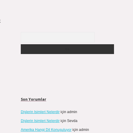
k
Arama
Son Yorumlar
Dişlerin Isimleri Nelerdir
için
admin
Dişlerin Isimleri Nelerdir
için
Sevda
Amerika Hangi Dil Konuşuluyor
için
admin