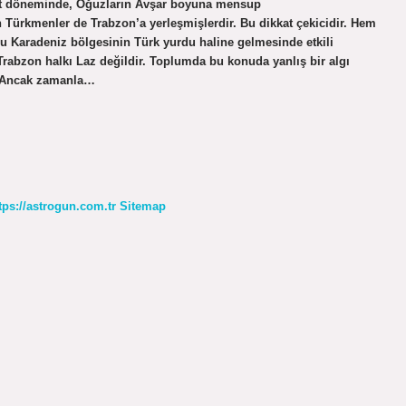
et döneminde, Oğuzların Avşar boyuna mensup
Türkmenler de Trabzon’a yerleşmişlerdir. Bu dikkat çekicidir. Hem
u Karadeniz bölgesinin Türk yurdu haline gelmesinde etkili
rabzon halkı Laz değildir. Toplumda bu konuda yanlış bir algı
r. Ancak zamanla…
tps://astrogun.com.tr
Sitemap