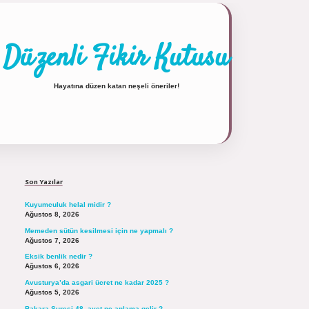
Düzenli Fikir Kutusu
Hayatına düzen katan neşeli öneriler!
Sidebar
https://tulipbett.net/
Son Yazılar
Kuyumculuk helal midir ?
Ağustos 8, 2026
Memeden sütün kesilmesi için ne yapmalı ?
Ağustos 7, 2026
Eksik benlik nedir ?
Ağustos 6, 2026
Avusturya’da asgari ücret ne kadar 2025 ?
Ağustos 5, 2026
Bakara Suresi 48. ayet ne anlama gelir ?