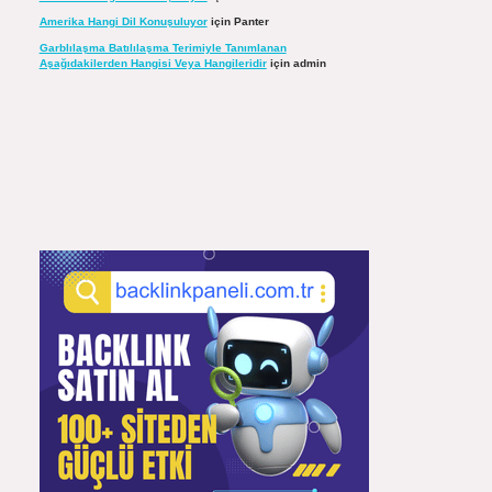
Amerika Hangi Dil Konuşuluyor
için
Panter
Garblılaşma Batılılaşma Terimiyle Tanımlanan
Aşağıdakilerden Hangisi Veya Hangileridir
için
admin