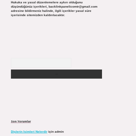
Hukuka ve yasal düzenlemelere aykırı olduğunu
düşündüğünüz içerikleri,
backlinkpanelicomtr@gmail.com
adresine bildirmeniz halinde, ilgili içerikler yasal süre
içerisinde sitemizden kaldırılacaktır.
Arama
Son Yorumlar
Dişlerin Isimleri Nelerdir
için
admin