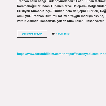
Trabzon halkı hangi Türk boyundandır? Fatih Sultan Mehm
Karamanoğulları’ndan Türkmenler ve Halep-Irak bölgesinden 
Hristiyan Kuman-Kıpçak Türkleri hem de Çepni Türkleri, Doğ
olmuştur. Trabzon Rum mu laz mı? Yaygın inanışın aksine, T
vardır. Aslında Trabzon’da çok az Rum kökenli insan vardı
Trabzon
Devamını okuyun
Yorum Bırak
Nasıl
Türkleşti
https://www.forumbilisim.com.tr
https://atacanyapi.com.tr
ht