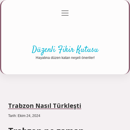
menüyü
Anasayfa
Gizlilik Politikası
Yasal Uyarı
aç
Hakkımızda
Düzenli Fikir Kutusu
Hayatına düzen katan neşeli öneriler!
Trabzon Nasıl Türkleşti
Tarih: Ekim 24, 2024