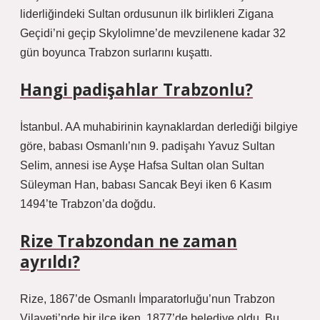
liderliğindeki Sultan ordusunun ilk birlikleri Zigana
Geçidi’ni geçip Skylolimne’de mevzilenene kadar 32
gün boyunca Trabzon surlarını kuşattı.
Hangi padişahlar Trabzonlu?
İstanbul. AA muhabirinin kaynaklardan derlediği bilgiye
göre, babası Osmanlı’nın 9. padişahı Yavuz Sultan
Selim, annesi ise Ayşe Hafsa Sultan olan Sultan
Süleyman Han, babası Sancak Beyi iken 6 Kasım
1494’te Trabzon’da doğdu.
Rize Trabzondan ne zaman
ayrıldı?
Rize, 1867’de Osmanlı İmparatorluğu’nun Trabzon
Vilayeti’nde bir ilçe iken, 1877’de belediye oldu. Bu