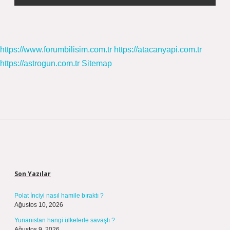
https://www.forumbilisim.com.tr
https://atacanyapi.com.tr
https://astrogun.com.tr
Sitemap
Sidebar
Son Yazılar
Polat İnciyi nasıl hamile bıraktı ?
Ağustos 10, 2026
Yunanistan hangi ülkelerle savaştı ?
Ağustos 9, 2026