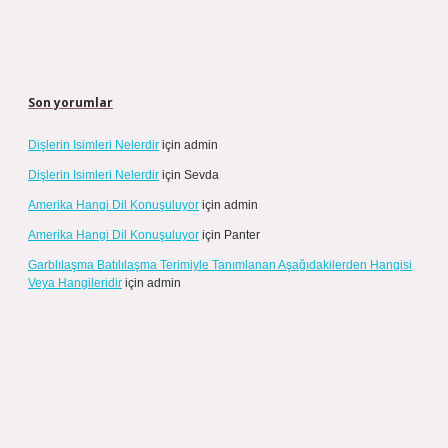
Son yorumlar
Dişlerin Isimleri Nelerdir
için
admin
Dişlerin Isimleri Nelerdir
için
Sevda
Amerika Hangi Dil Konuşuluyor
için
admin
Amerika Hangi Dil Konuşuluyor
için
Panter
Garblılaşma Batılılaşma Terimiyle Tanımlanan Aşağıdakilerden Hangisi
Veya Hangileridir
için
admin