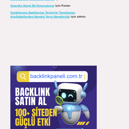
Amerika Hangi Dil Konuşuluyor
için
Panter
Garblılaşma Batılılaşma Terimiyle Tanımlanan
Aşağıdakilerden Hangisi Veya Hangileridir
için
admin