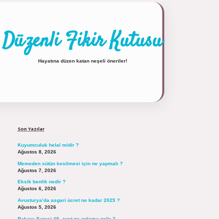
Düzenli Fikir Kutusu
Hayatına düzen katan neşeli öneriler!
Sidebar
https://tulipbett.net/
Son Yazılar
Kuyumculuk helal midir ?
Ağustos 8, 2026
Memeden sütün kesilmesi için ne yapmalı ?
Ağustos 7, 2026
Eksik benlik nedir ?
Ağustos 6, 2026
Avusturya’da asgari ücret ne kadar 2025 ?
Ağustos 5, 2026
Bakara Suresi 48. ayet ne anlama gelir ?