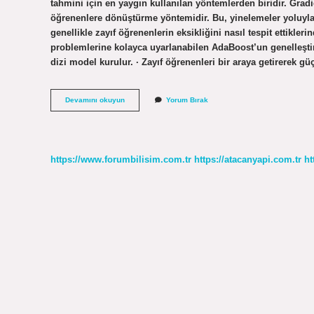
tahmini için en yaygın kullanılan yöntemlerden biridir. Grad
öğrenenlere dönüştürme yöntemidir. Bu, yinelemeler yoluyla k
genellikle zayıf öğrenenlerin eksikliğini nasıl tespit ettikl
problemlerine kolayca uyarlanabilen AdaBoost’un genelleştiril
dizi model kurulur. · Zayıf öğrenenleri bir araya getirerek g
Gradient
Devamını okuyun
Yorum Bırak
Boosting
Ne
Zaman
Kullanılır
https://www.forumbilisim.com.tr
https://atacanyapi.com.tr
ht