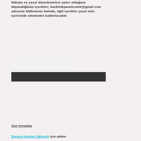
Hukuka ve yasal düzenlemelere aykırı olduğunu
düşündüğünüz içerikleri,
backlinkpanelicomtr@gmail.com
adresine bildirmeniz halinde, ilgili içerikler yasal süre
içerisinde sitemizden kaldırılacaktır.
Arama
Son Yorumlar
Dişlerin Isimleri Nelerdir
için
admin