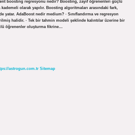
ient boosting regresyonu nedir? Boosting, zayıf öğrenenleri güçlü
ademeli olarak yapılır. Boosting algoritmaları arasındaki fark,
erinde yatar. AdaBoost nedir medium? · Sınıflandırma ve regresyon
miş halidir. · Tek bir tahmin modeli şeklinde kalıntılar üzerine bir
üçlü öğrenenler oluşturma fikrine…
tps://astrogun.com.tr
Sitemap