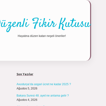
üzenli Fikir Kutusu
Hayatına düzen katan neşeli öneriler!
Sidebar
https://tulipb
Son Yazılar
Avusturya’da asgari ücret ne kadar 2025 ?
Ağustos 5, 2026
Bakara Suresi 48. ayet ne anlama gelir ?
Ağustos 4, 2026