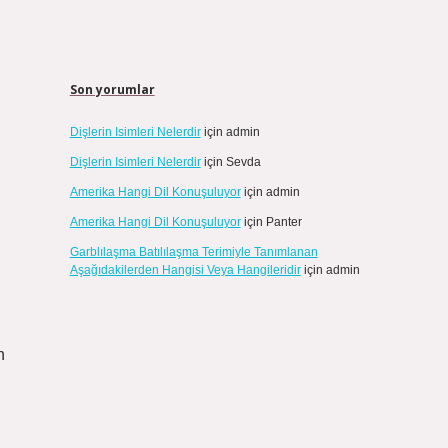
Son yorumlar
Dişlerin Isimleri Nelerdir
için
admin
Dişlerin Isimleri Nelerdir
için
Sevda
Amerika Hangi Dil Konuşuluyor
için
admin
Amerika Hangi Dil Konuşuluyor
için
Panter
Garblılaşma Batılılaşma Terimiyle Tanımlanan
Aşağıdakilerden Hangisi Veya Hangileridir
için
admin
n