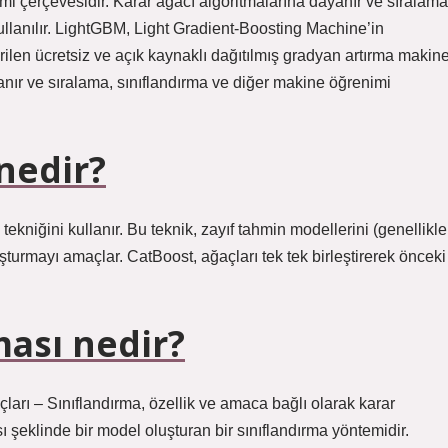
mi çerçevesidir. Karar ağacı algoritmalarına dayanır ve sıralama
ullanılır. LightGBM, Light Gradient-Boosting Machine’in
irilen ücretsiz ve açık kaynaklı dağıtılmış gradyan artırma makin
anır ve sıralama, sınıflandırma ve diğer makine öğrenimi
nedir?
ekniğini kullanır. Bu teknik, zayıf tahmin modellerini (genellikle
uşturmayı amaçlar. CatBoost, ağaçları tek tek birleştirerek önceki
ması nedir?
ları – Sınıflandırma, özellik ve amaca bağlı olarak karar
şeklinde bir model oluşturan bir sınıflandırma yöntemidir.