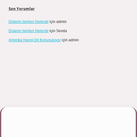
Son Yorumlar
Dişlerin Isimleri Nelerdir
için
admin
Dişlerin Isimleri Nelerdir
için
Sevda
Amerika Hangi Dil Konuşuluyor
için
admin
pbett.net/