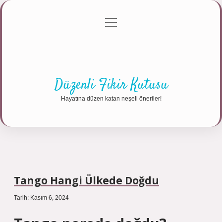
menüyü
Anasayfa
Gizlilik Politikası
Yasal Uyarı
aç
Hakkımızda
Düzenli Fikir Kutusu
Hayatına düzen katan neşeli öneriler!
Tango Hangi Ülkede Doğdu
Tarih: Kasım 6, 2024