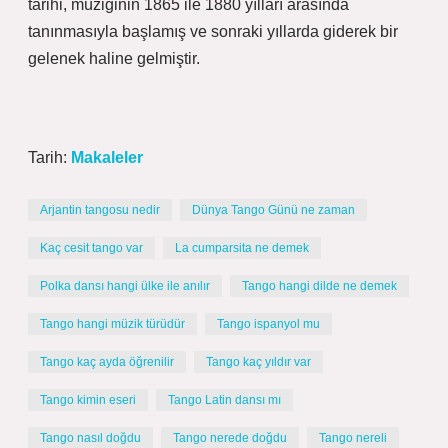
tarihi, müziğinin 1865 ile 1880 yılları arasında
tanınmasıyla başlamış ve sonraki yıllarda giderek bir
gelenek haline gelmiştir.
Tarih:
Makaleler
Arjantin tangosu nedir
Dünya Tango Günü ne zaman
Kaç cesit tango var
La cumparsita ne demek
Polka dansı hangi ülke ile anılır
Tango hangi dilde ne demek
Tango hangi müzik türüdür
Tango ispanyol mu
Tango kaç ayda öğrenilir
Tango kaç yıldır var
Tango kimin eseri
Tango Latin dansı mı
Tango nasıl doğdu
Tango nerede doğdu
Tango nereli