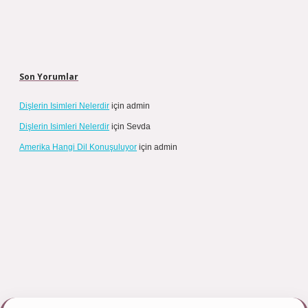
Son Yorumlar
Dişlerin Isimleri Nelerdir
için
admin
Dişlerin Isimleri Nelerdir
için
Sevda
Amerika Hangi Dil Konuşuluyor
için
admin
ps://tulipbett.net/