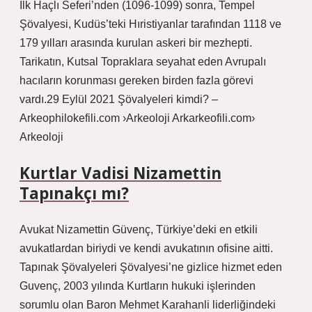
İlk Haçlı Seferi’nden (1096-1099) sonra, Tempel
Şövalyesi, Kudüs’teki Hıristiyanlar tarafından 1118 ve
179 yılları arasında kurulan askeri bir mezhepti.
Tarikatın, Kutsal Topraklara seyahat eden Avrupalı ​​
hacıların korunması gereken birden fazla görevi
vardı.29 Eylül 2021 Şövalyeleri kimdi? –
Arkeophilokefili.com ›Arkeoloji Arkarkeofili.com›
Arkeoloji
Kurtlar Vadisi Nizamettin
Tapınakçı mı?
Avukat Nizamettin Güvenç, Türkiye’deki en etkili
avukatlardan biriydi ve kendi avukatının ofisine aitti.
Tapınak Şövalyeleri Şövalyesi’ne gizlice hizmet eden
Guvenç, 2003 yılında Kurtların hukuki işlerinden
sorumlu olan Baron Mehmet Karahanli liderliğindeki