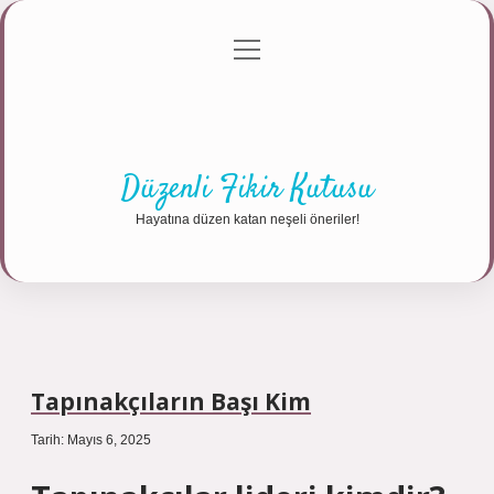
menüyü
Anasayfa
Gizlilik Politikası
Yasal Uyarı
aç
Hakkımızda
Düzenli Fikir Kutusu
Hayatına düzen katan neşeli öneriler!
Tapınakçıların Başı Kim
Tarih: Mayıs 6, 2025