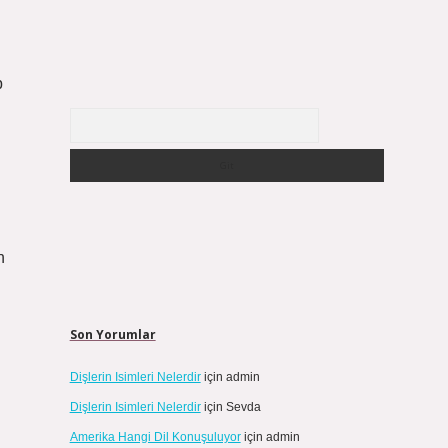
p
Arama
n
Son Yorumlar
Dişlerin Isimleri Nelerdir
için
admin
Dişlerin Isimleri Nelerdir
için
Sevda
Amerika Hangi Dil Konuşuluyor
için
admin