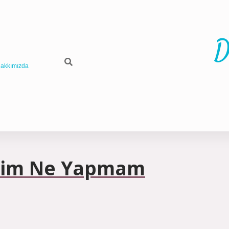
D
akkımızda
tim Ne Yapmam