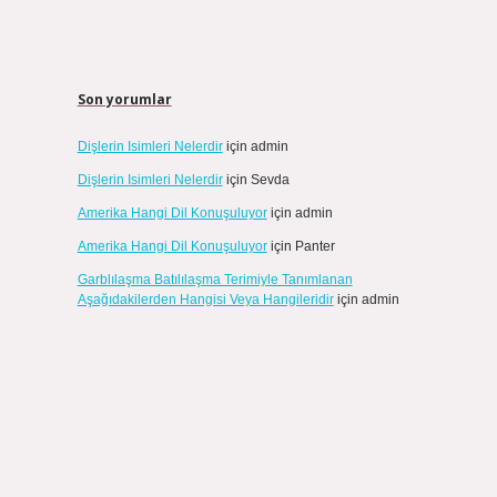
Son yorumlar
Dişlerin Isimleri Nelerdir
için
admin
Dişlerin Isimleri Nelerdir
için
Sevda
Amerika Hangi Dil Konuşuluyor
için
admin
Amerika Hangi Dil Konuşuluyor
için
Panter
Garblılaşma Batılılaşma Terimiyle Tanımlanan
Aşağıdakilerden Hangisi Veya Hangileridir
için
admin