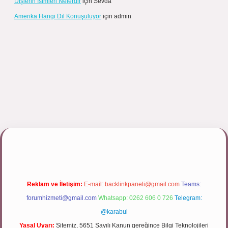
Dişlerin Isimleri Nelerdir
için
Sevda
Amerika Hangi Dil Konuşuluyor
için
admin
/tulipbett.net/
Reklam ve İletişim:
E-mail:
backlinkpaneli@gmail.com
Teams:
forumhizmeti@gmail.com
Whatsapp: 0262 606 0 726
Telegram:
@karabul
Yasal Uyarı:
Sitemiz, 5651 Sayılı Kanun gereğince Bilgi Teknolojileri