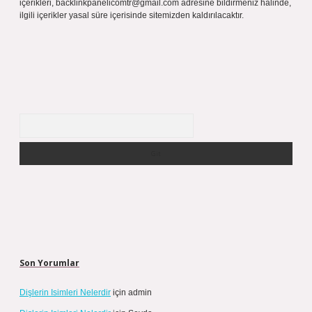
içerikleri,
backlinkpanelicomtr@gmail.com
adresine bildirmeniz halinde,
ilgili içerikler yasal süre içerisinde sitemizden kaldırılacaktır.
Arama
Son Yorumlar
Dişlerin Isimleri Nelerdir
için
admin