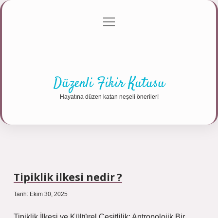
menüyü
Anasayfa
Gizlilik Politikası
Yasal Uyarı
aç
Hakkımızda
Düzenli Fikir Kutusu
Hayatına düzen katan neşeli öneriler!
Tipiklik ilkesi nedir ?
Tarih: Ekim 30, 2025
Tipiklik İlkesi ve Kültürel Çeşitlilik: Antropolojik Bir