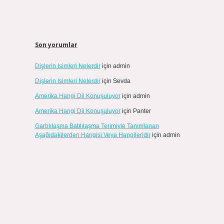
Son yorumlar
Dişlerin Isimleri Nelerdir
için
admin
Dişlerin Isimleri Nelerdir
için
Sevda
Amerika Hangi Dil Konuşuluyor
için
admin
Amerika Hangi Dil Konuşuluyor
için
Panter
Garblılaşma Batılılaşma Terimiyle Tanımlanan
Aşağıdakilerden Hangisi Veya Hangileridir
için
admin