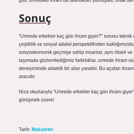
gibi, umredeki ihram da farklılıkları yumuşatır, ortak de
Sonuç
“Umrede erkekler kaç gün ihram giyer?” sorusu teknik ol
çeşitlilik ve sosyal adalet perspektifinden baktığımızda,
sosyoekonomik geçmişe sahip insanlar, aynı ritüeli ve k
taşımada gözlemlediğimiz farklılıklar, umrede ihram sü
deneyiminde adaletli bir alan yaratılır. Bu açıdan ihram s
aracıdır.
Niza okurlarıyla “Umrede erkekler kaç gün ihram giye
görüşmek üzere!
Tarih:
Makaleler