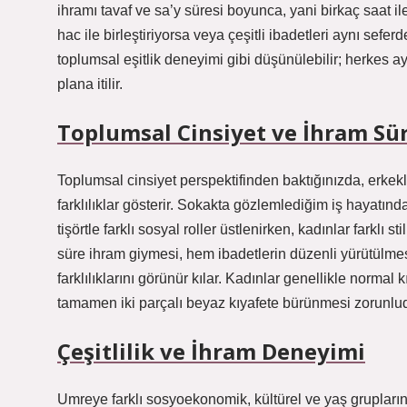
ihramı tavaf ve sa’y süresi boyunca, yani birkaç saat il
hac ile birleştiriyorsa veya çeşitli ibadetleri aynı sefer
toplumsal eşitlik deneyimi gibi düşünülebilir; herkes ay
plana itilir.
Toplumsal Cinsiyet ve İhram Sür
Toplumsal cinsiyet perspektifinden baktığınızda, erkekl
farklılıklar gösterir. Sokakta gözlemlediğim iş hayatınd
tişörtle farklı sosyal roller üstlenirken, kadınlar farklı s
süre ihram giymesi, hem ibadetlerin düzenli yürütülm
farklılıklarını görünür kılar. Kadınlar genellikle normal k
tamamen iki parçalı beyaz kıyafete bürünmesi zorunlud
Çeşitlilik ve İhram Deneyimi
Umreye farklı sosyoekonomik, kültürel ve yaş grupların