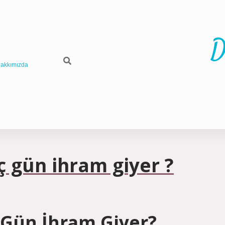
D
akkımızda
 gün ihram giyer ?
 Gün İhram Giyer?