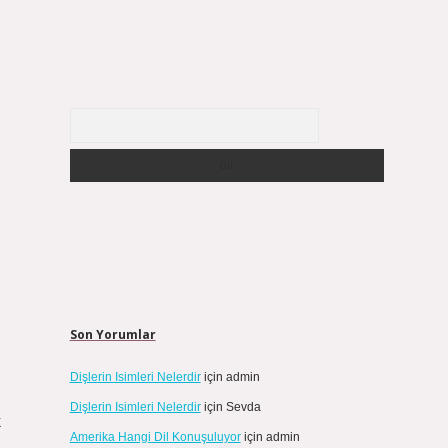
Arama
Son Yorumlar
Dişlerin Isimleri Nelerdir
için
admin
Dişlerin Isimleri Nelerdir
için
Sevda
k
Amerika Hangi Dil Konuşuluyor
için
admin