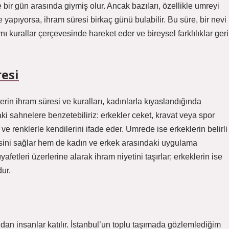
e bir gün arasında giymiş olur. Ancak bazıları, özellikle umreyi
de yapıyorsa, ihram süresi birkaç günü bulabilir. Bu süre, bir nevi
nı kurallar çerçevesinde hareket eder ve bireysel farklılıklar geri
esi
erin ihram süresi ve kuralları, kadınlarla kıyaslandığında
aki sahnelere benzetebiliriz: erkekler ceket, kravat veya spor
til ve renklerle kendilerini ifade eder. Umrede ise erkeklerin belirli
esini sağlar hem de kadın ve erkek arasındaki uygulama
ıyafetleri üzerlerine alarak ihram niyetini taşırlar; erkeklerin ise
ur.
dan insanlar katılır. İstanbul’un toplu taşımada gözlemlediğim