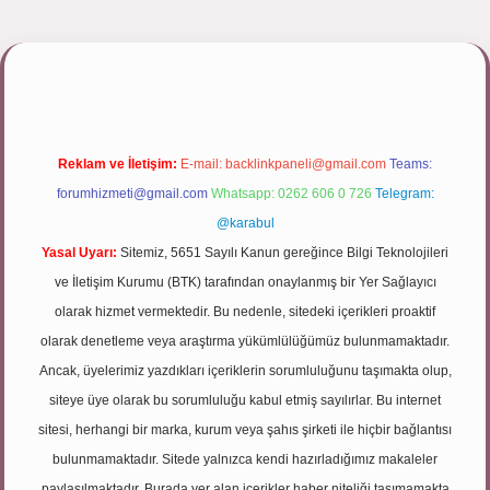
ulipbett.net/
Reklam ve İletişim:
E-mail:
backlinkpaneli@gmail.com
Teams:
forumhizmeti@gmail.com
Whatsapp: 0262 606 0 726
Telegram:
@karabul
Yasal Uyarı:
Sitemiz, 5651 Sayılı Kanun gereğince Bilgi Teknolojileri
ve İletişim Kurumu (BTK) tarafından onaylanmış bir Yer Sağlayıcı
olarak hizmet vermektedir. Bu nedenle, sitedeki içerikleri proaktif
olarak denetleme veya araştırma yükümlülüğümüz bulunmamaktadır.
Ancak, üyelerimiz yazdıkları içeriklerin sorumluluğunu taşımakta olup,
siteye üye olarak bu sorumluluğu kabul etmiş sayılırlar. Bu internet
sitesi, herhangi bir marka, kurum veya şahıs şirketi ile hiçbir bağlantısı
bulunmamaktadır. Sitede yalnızca kendi hazırladığımız makaleler
paylaşılmaktadır. Burada yer alan içerikler haber niteliği taşımamakta