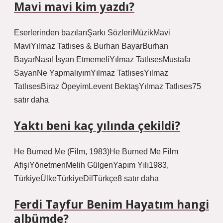
Mavi mavi kim yazdı?
Eserlerinden bazılarıŞarkı SözleriMüzikMavi
MaviYılmaz Tatlıses & Burhan BayarBurhan
BayarNasıl İsyan EtmemeliYılmaz TatlısesMustafa
SayanNe YapmalıyımYılmaz TatlısesYılmaz
TatlısesBiraz ÖpeyimLevent BektaşYılmaz Tatlıses75
satır daha
Yaktı beni kaç yılında çekildi?
He Burned Me (Film, 1983)He Burned Me Film
AfişiYönetmenMelih GülgenYapım Yılı1983,
TürkiyeÜlkeTürkiyeDilTürkçe8 satır daha
Ferdi Tayfur Benim Hayatım hangi
albümde?