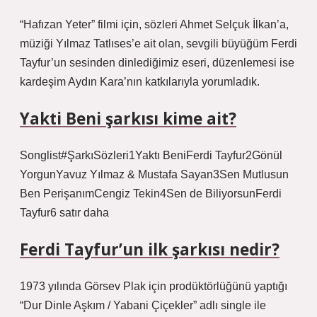
“Hafızan Yeter” filmi için, sözleri Ahmet Selçuk İlkan’a,
müziği Yılmaz Tatlıses’e ait olan, sevgili büyüğüm Ferdi
Tayfur’un sesinden dinlediğimiz eseri, düzenlemesi ise
kardeşim Aydın Kara’nın katkılarıyla yorumladık.
Yakti Beni şarkısı kime ait?
Songlist#ŞarkıSözleri1Yaktı BeniFerdi Tayfur2Gönül
YorgunYavuz Yılmaz & Mustafa Sayan3Sen Mutlusun
Ben PerişanımCengiz Tekin4Sen de BiliyorsunFerdi
Tayfur6 satır daha
Ferdi Tayfur’un ilk şarkısı nedir?
1973 yılında Görsev Plak için prodüktörlüğünü yaptığı
“Dur Dinle Aşkım / Yabani Çiçekler” adlı single ile