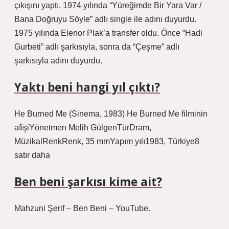
çıkışını yaptı. 1974 yılında “Yüreğimde Bir Yara Var /
Bana Doğruyu Söyle” adlı single ile adını duyurdu.
1975 yılında Elenor Plak’a transfer oldu. Önce “Hadi
Gurbeti” adlı şarkısıyla, sonra da “Çeşme” adlı
şarkısıyla adını duyurdu.
Yaktı beni hangi yıl çıktı?
He Burned Me (Sinema, 1983) He Burned Me filminin
afişiYönetmen Melih GülgenTürDram,
MüzikalRenkRenk, 35 mmYapım yılı1983, Türkiye8
satır daha
Ben beni şarkısı kime ait?
Mahzuni Şerif – Ben Beni – YouTube.