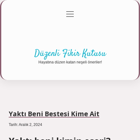
menüyü
Anasayfa
Gizlilik Politikası
Yasal Uyarı
aç
Hakkımızda
Düzenli Fikir Kutusu
Hayatına düzen katan neşeli öneriler!
Yaktı Beni Bestesi Kime Ait
Tarih: Aralık 2, 2024