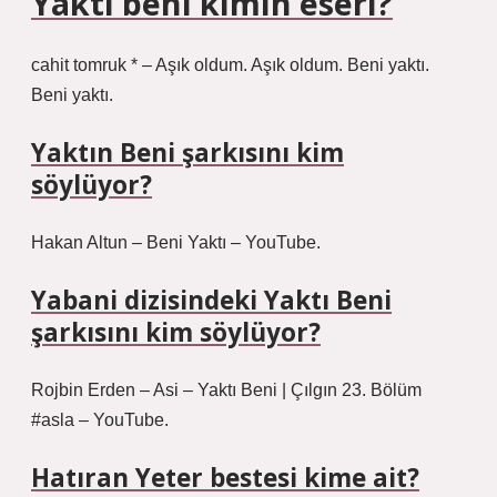
Yaktı beni kimin eseri?
cahit tomruk * – Aşık oldum. Aşık oldum. Beni yaktı.
Beni yaktı.
Yaktın Beni şarkısını kim
söylüyor?
Hakan Altun – Beni Yaktı – YouTube.
Yabani dizisindeki Yaktı Beni
şarkısını kim söylüyor?
Rojbin Erden – Asi – Yaktı Beni | Çılgın 23. Bölüm
#asla – YouTube.
Hatıran Yeter bestesi kime ait?