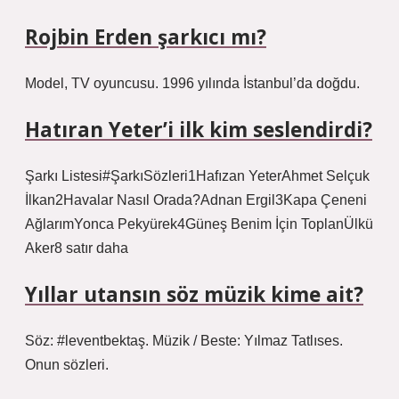
Rojbin Erden şarkıcı mı?
Model, TV oyuncusu. 1996 yılında İstanbul’da doğdu.
Hatıran Yeter’i ilk kim seslendirdi?
Şarkı Listesi#ŞarkıSözleri1Hafızan YeterAhmet Selçuk
İlkan2Havalar Nasıl Orada?Adnan Ergil3Kapa Çeneni
AğlarımYonca Pekyürek4Güneş Benim İçin ToplanÜlkü
Aker8 satır daha
Yıllar utansın söz müzik kime ait?
Söz: #leventbektaş. Müzik / Beste: Yılmaz Tatlıses.
Onun sözleri.