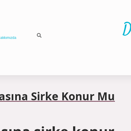
D
akkımızda
rasına Sirke Konur Mu