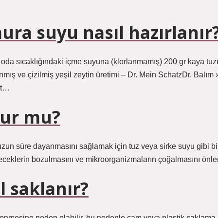
mura suyu nasıl hazırlanır
re oda sıcaklığındaki içme suyuna (klorlanmamış) 200 gr kaya tuz
anmış ve çizilmiş yeşil zeytin üretimi – Dr. Mein SchatzDr. Balım ›
ot…
nur mu?
zun süre dayanmasını sağlamak için tuz veya sirke suyu gibi bi
yeceklerin bozulmasını ve mikroorganizmaların çoğalmasını önler
ıl saklanır?
lenmesine neden olabilir, bu nedenle cam veya plastik saklama