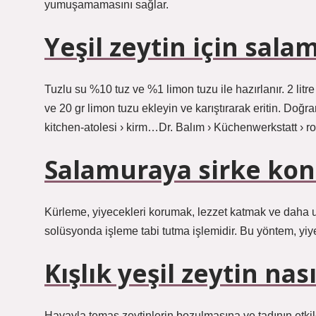
yumuşamamasını sağlar.
Yeşil zeytin için sala
Tuzlu su %10 tuz ve %1 limon tuzu ile hazırlanır. 2 lit
ve 20 gr limon tuzu ekleyin ve karıştırarak eritin. Doğr
kitchen-atolesi › kirm…Dr. Balım › Küchenwerkstatt › r
Salamuraya sirke ko
Kürleme, yiyecekleri korumak, lezzet katmak ve daha u
solüsyonda işleme tabi tutma işlemidir. Bu yöntem, yi
Kışlık yeşil zeytin nas
Havayla temas zeytinlerin bozulmasına ve tadının etki