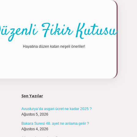
üzenli Fikir Kutusu
Hayatına düzen katan neşeli öneriler!
Sidebar
https://tulipb
Son Yazılar
Avusturya’da asgari ücret ne kadar 2025 ?
Ağustos 5, 2026
Bakara Suresi 48. ayet ne anlama gelir ?
Ağustos 4, 2026