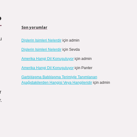
?
Son yorumlar
u
Dişlerin Isimleri Nelerdir
için
admin
Dişlerin Isimleri Nelerdir
için
Sevda
Amerika Hangi Dil Konuşuluyor
için
admin
Amerika Hangi Dil Konuşuluyor
için
Panter
Garblılaşma Batılılaşma Terimiyle Tanımlanan
Aşağıdakilerden Hangisi Veya Hangileridir
için
admin
r
.