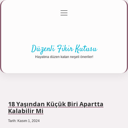
menüyü
Anasayfa
Gizlilik Politikası
Yasal Uyarı
aç
Hakkımızda
Düzenli Fikir Kutusu
Hayatına düzen katan neşeli öneriler!
18 Yaşından Küçük Biri Apartta
Kalabilir Mi
Tarih: Kasım 1, 2024