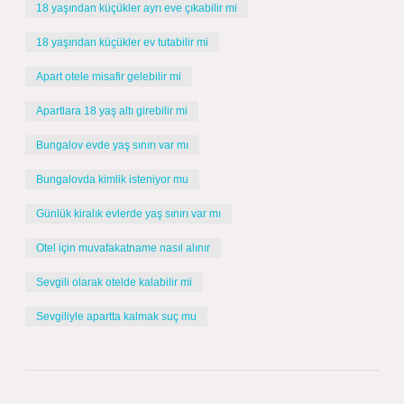
18 yaşından küçükler ayrı eve çıkabilir mi
18 yaşından küçükler ev tutabilir mi
Apart otele misafir gelebilir mi
Apartlara 18 yaş altı girebilir mi
Bungalov evde yaş sınırı var mı
Bungalovda kimlik isteniyor mu
Günlük kiralık evlerde yaş sınırı var mı
Otel için muvafakatname nasıl alınır
Sevgili olarak otelde kalabilir mi
Sevgiliyle apartta kalmak suç mu