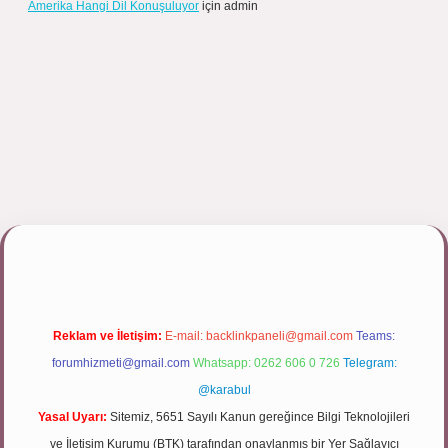
Amerika Hangi Dil Konuşuluyor
için
admin
pbett.net/
Reklam ve İletişim:
E-mail:
backlinkpaneli@gmail.com
Teams:
forumhizmeti@gmail.com
Whatsapp: 0262 606 0 726
Telegram:
@karabul
Yasal Uyarı:
Sitemiz, 5651 Sayılı Kanun gereğince Bilgi Teknolojileri
ve İletişim Kurumu (BTK) tarafından onaylanmış bir Yer Sağlayıcı