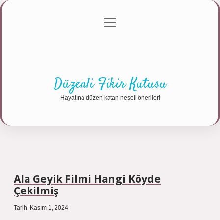
menüyü
Anasayfa
Gizlilik Politikası
Yasal Uyarı
aç
Hakkımızda
Düzenli Fikir Kutusu
Hayatına düzen katan neşeli öneriler!
Ala Geyik Filmi Hangi Köyde
Çekilmiş
Tarih: Kasım 1, 2024