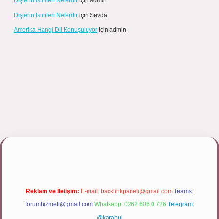
Dişlerin Isimleri Nelerdir
için
admin
Dişlerin Isimleri Nelerdir
için
Sevda
Amerika Hangi Dil Konuşuluyor
için
admin
pbett.net/
Reklam ve İletişim:
E-mail:
backlinkpaneli@gmail.com
Teams:
forumhizmeti@gmail.com
Whatsapp: 0262 606 0 726
Telegram:
@karabul