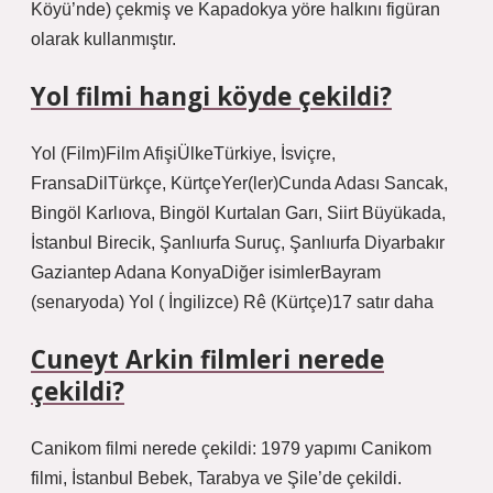
Köyü’nde) çekmiş ve Kapadokya yöre halkını figüran
olarak kullanmıştır.
Yol filmi hangi köyde çekildi?
Yol (Film)Film AfişiÜlkeTürkiye, İsviçre,
FransaDilTürkçe, KürtçeYer(ler)Cunda Adası Sancak,
Bingöl Karlıova, Bingöl Kurtalan Garı, Siirt Büyükada,
İstanbul Birecik, Şanlıurfa Suruç, Şanlıurfa Diyarbakır
Gaziantep Adana KonyaDiğer isimlerBayram
(senaryoda) Yol ( İngilizce) Rê (Kürtçe)17 satır daha
Cuneyt Arkin filmleri nerede
çekildi?
Canikom filmi nerede çekildi: 1979 yapımı Canikom
filmi, İstanbul Bebek, Tarabya ve Şile’de çekildi.