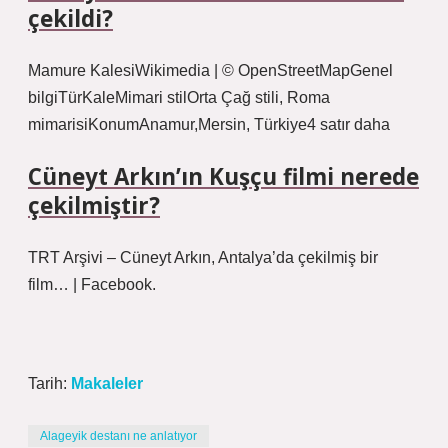
çekildi?
Mamure KalesiWikimedia | © OpenStreetMapGenel
bilgiTürKaleMimari stilOrta Çağ stili, Roma
mimarisiKonumAnamur,Mersin, Türkiye4 satır daha
Cüneyt Arkın’ın Kuşçu filmi nerede
çekilmiştir?
TRT Arşivi – Cüneyt Arkın, Antalya’da çekilmiş bir
film… | Facebook.
Tarih:
Makaleler
Alageyik destanı ne anlatıyor