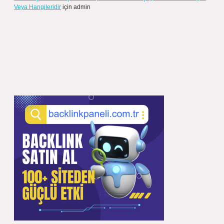
Veya Hangileridir
için
admin